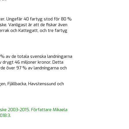
eter. Ungefär 40 fartyg stod för 80 %
ke. Vanligast är att de fiskar även
errak och Kattegatt, och tre fartyg
 % av de totala svenska landningarna
v drygt 46 miljoner kronor. Detta
rde över 97 % av landningarna och
gen, Fjällbacka, Havstenssund och
iske 2003-2015. Författare Mikaela
018:3.