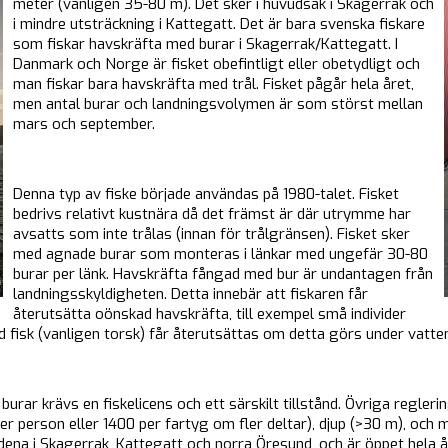
meter (vanligen 35-80 m). Det sker i huvudsak i Skagerrak och
i mindre utsträckning i Kattegatt. Det är bara svenska fiskare
som fiskar havskräfta med burar i Skagerrak/Kattegatt. I
Danmark och Norge är fisket obefintligt eller obetydligt och
man fiskar bara havskräfta med trål. Fisket pågår hela året,
men antal burar och landningsvolymen är som störst mellan
mars och september.
Denna typ av fiske började användas på 1980-talet. Fisket
bedrivs relativt kustnära då det främst är där utrymme har
avsatts som inte trålas (innan för trålgränsen). Fisket sker
med agnade burar som monteras i länkar med ungefär 30-80
burar per länk. Havskräfta fångad med bur är undantagen från
landningsskyldigheten. Detta innebär att fiskaren får
återutsätta oönskad havskräfta, till exempel små individer
 fisk (vanligen torsk) får återutsättas om detta görs under vatten
burar krävs en fiskelicens och ett särskilt tillstånd. Övriga regler
r person eller 1400 per fartyg om fler deltar), djup (>30 m), och min
ena i Skagerrak, Kattegatt och norra Öresund, och är öppet hela å