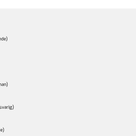
nde)
an)
svarig)
e)