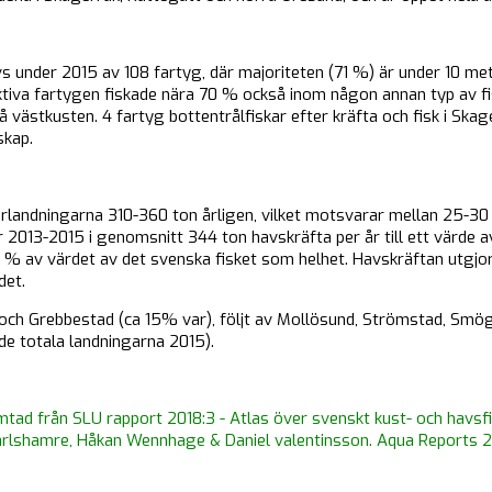
s under 2015 av 108 fartyg, där majoriteten (71 %) är under 10 m
aktiva fartygen fiskade nära 70 % också inom någon annan typ av fis
 västkusten. 4 fartyg bottentrålfiskar efter kräfta och fisk i Skag
skap.
rlandningarna 310-360 ton årligen, vilket motsvarar mellan 25-30
r 2013-2015 i genomsnitt 344 ton havskräfta per år till ett värde a
% av värdet av det svenska fisket som helhet. Havskräftan utgjo
det.
l och Grebbestad (ca 15% var), följt av Mollösund, Strömstad, Smö
de totala landningarna 2015).
mtad från SLU rapport 2018:3 - Atlas över svenskt kust- och havsf
arlshamre, Håkan Wennhage & Daniel valentinsson. Aqua Reports 2