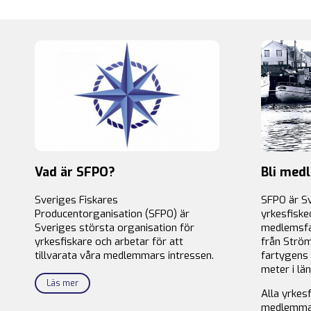
Vad är SFPO?
Bli med
Sveriges Fiskares
SFPO är S
Producentorganisation (SFPO) är
yrkesfiske
Sveriges största organisation för
medlemsfa
yrkesfiskare och arbetar för att
från Ström
tillvarata våra medlemmars intressen.
fartygens 
meter i län
Läs mer
Alla yrkes
medlemma