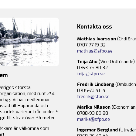
Kontakta oss
Mathias Ivarsson
(Ordföra
0707-77 19 32
mathias@sfpo.se
Teija Aho
(Vice Ordförande)
0763-75 80 32
teija@sfpo.se
lem
Fredrik Lindberg
(Ombudsm
veriges största
0705-70 41 14
organisation, med runt 250
fredrik@sfpo.se
rtyg. Vi har medlemmar
stad till Haparanda och
Marika Nilsson
(Ekonomian
storlek varierar från under 5
0708-93 89 88
gd till strax över 34 meter.
marika@sfpo.se
fiskare är välkomna som
Ingemar Berglund
(Utredar
r!