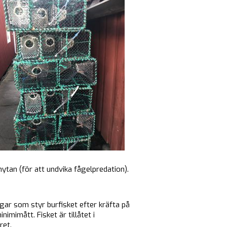
ytan (för att undvika fågelpredation).
ingar som styr burfisket efter kräfta på
imimått. Fisket är tillåtet i
ret.