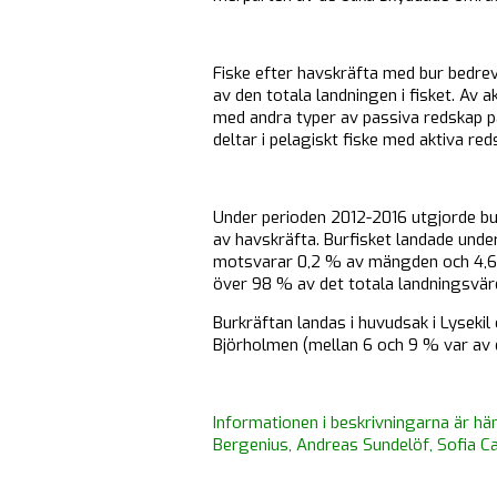
Fiske efter havskräfta med bur bedrev
av den totala landningen i fisket. Av 
med andra typer av passiva redskap på
deltar i pelagiskt fiske med aktiva red
Under perioden 2012-2016 utgjorde bu
av havskräfta. Burfisket landade unde
motsvarar 0,2 % av mängden och 4,6 
över 98 % av det totala landningsvär
Burkräftan landas i huvudsak i Lyseki
Björholmen (mellan 6 och 9 % var av 
Informationen i beskrivningarna är hä
Bergenius, Andreas Sundelöf, Sofia C