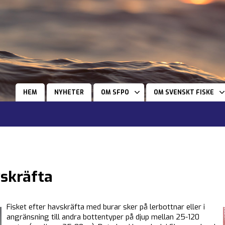
HEM
NYHETER
OM SFPO
OM SVENSKT FISKE
vskräfta
Fisket efter havskräfta med burar sker på lerbottnar eller i
angränsning till andra bottentyper på djup mellan 25-120