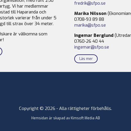
organisation, med runt 250
fredrik@sfpo.se
rtyg. Vi har medlemmar
stad till Haparanda och
Marika Nilsson
(Ekonomian
storlek varierar från under 5
0708-93 89 88
gd till strax över 34 meter.
marika@sfpo.se
fiskare är välkomna som
Ingemar Berglund
(Utredar
r!
0760-26 40 44
ingemar@sfpo.se
Läs mer
Copyright © 2026 - Alla rättigheter förbehålls.
Hemsidan är skapad av
Kimsoft Media AB