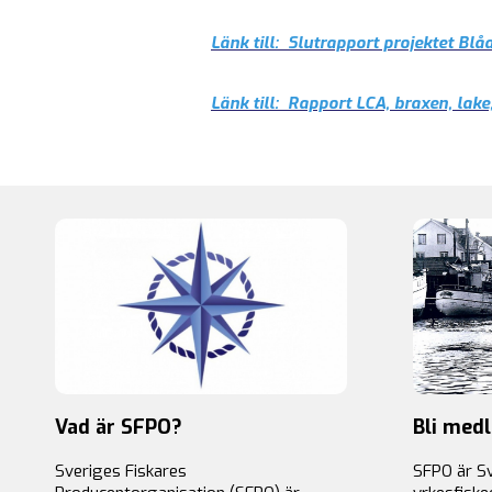
Länk till: Slutrapport projektet Blå
Länk till: Rapport LCA, braxen, lake,
Vad är SFPO?
Bli med
Sveriges Fiskares
SFPO är S