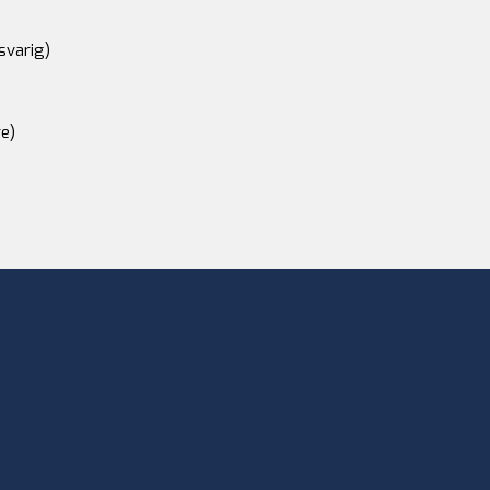
svarig)
e)