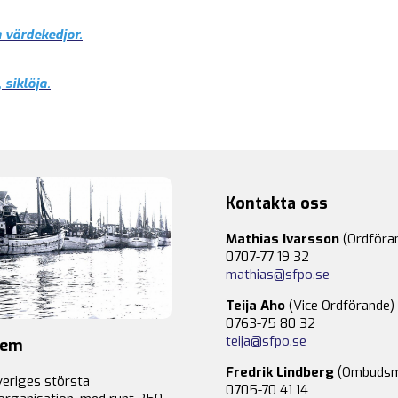
a värdekedjor.
 siklöja.
Kontakta oss
Mathias Ivarsson
(Ordföra
0707-77 19 32
mathias@sfpo.se
Teija Aho
(Vice Ordförande)
0763-75 80 32
teija@sfpo.se
lem
Fredrik Lindberg
(Ombudsm
veriges största
0705-70 41 14