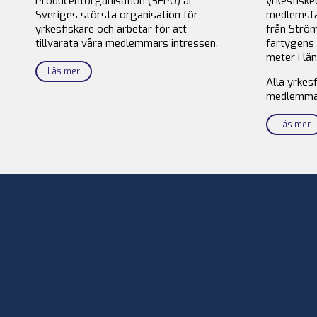
Producentorganisation (SFPO) är
yrkesfiske
Sveriges största organisation för
medlemsfa
yrkesfiskare och arbetar för att
från Ström
tillvarata våra medlemmars intressen.
fartygens 
meter i län
Läs mer
Alla yrkes
medlemma
Läs mer