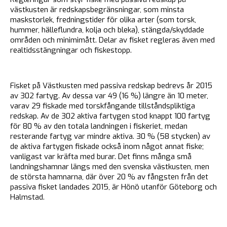
västkusten är redskapsbegränsningar, som minsta
maskstorlek, fredningstider för olika arter (som torsk,
hummer, hälleflundra, kolja och bleka), stängda/skyddade
områden och minimimått. Delar av fisket regleras även med
realtidsstängningar och fiskestopp.
Fisket på Västkusten med passiva redskap bedrevs år 2015
av 302 fartyg. Av dessa var 49 (16 %) längre än 10 meter,
varav 29 fiskade med torskfångande tillståndspliktiga
redskap. Av de 302 aktiva fartygen stod knappt 100 fartyg
för 80 % av den totala landningen i fiskeriet, medan
resterande fartyg var mindre aktiva. 30 % (58 stycken) av
de aktiva fartygen fiskade också inom något annat fiske;
vanligast var kräfta med burar. Det finns många små
landningshamnar längs med den svenska västkusten, men
de största hamnarna, där över 20 % av fångsten från det
passiva fisket landades 2015, är Hönö utanför Göteborg och
Halmstad.