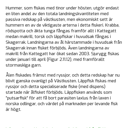
Hummer, som fiskas med tinor under hösten, utgör endast
en liten andel av den totala landningskvantiteten med
passiva redskap på västkusten, men ekonomiskt sett är
hummern en av de viktigaste arterna i detta fiskeri. Krabba,
rödspotta och äkta tunga fångas framför allt i Kattegatt
medan makrill, torsk och läppfiskar i huvudsak fångas i
Skagerrak. Landningarna av ål härstammade i huvudsak från
Skagerrak innan fisket förbjöds. Även landningarna av
makrill från Kattegatt har ökat sedan 2003. Sjurygg fiskas
under januari till april (Figur 2.11.12), med framförallt
stormaskiga garn.
Ålen fiskades främst med ryssjor, och detta redskap har nu
blivit ganska ovanligt på Västkusten. Läppfisk fiskas med
ryssjor och detta specialiserade fiske (med dispens)
startade när ålfisket förbjöds. Läppfisken används som
”putsarfisk” för att få bort parasiten laxlus från laxen i
norska odlingar, och värdet på marknaden per levande fisk
är högt.