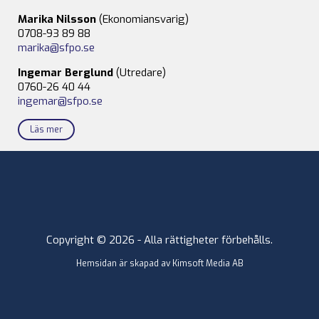
Marika Nilsson
(Ekonomiansvarig)
0708-93 89 88
marika@sfpo.se
Ingemar Berglund
(Utredare)
0760-26 40 44
ingemar@sfpo.se
Läs mer
Copyright © 2026 - Alla rättigheter förbehålls.
Hemsidan är skapad av
Kimsoft Media AB