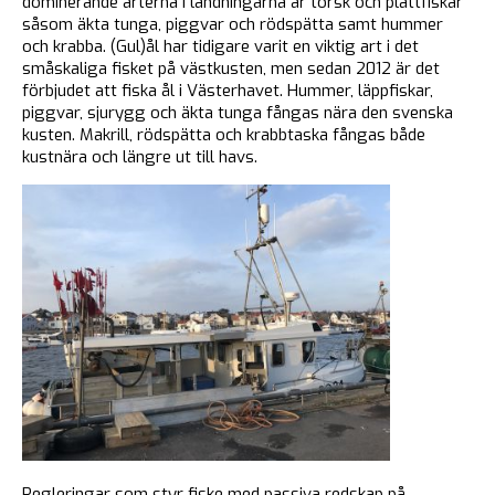
dominerande arterna i landningarna är torsk och plattfiskar
såsom äkta tunga, piggvar och rödspätta samt hummer
och krabba. (Gul)ål har tidigare varit en viktig art i det
småskaliga fisket på västkusten, men sedan 2012 är det
förbjudet att fiska ål i Västerhavet. Hummer, läppfiskar,
piggvar, sjurygg och äkta tunga fångas nära den svenska
kusten. Makrill, rödspätta och krabbtaska fångas både
kustnära och längre ut till havs.
Regleringar som styr fiske med passiva redskap på