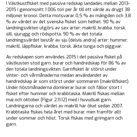
I Västkustfisket med passiva redskap landades mellan 2013-
2015 i genomsnitt 1 006 ton per år till ett värde av drygt 38
miljoner kronor. Detta motsvarar 0,5 % av mängden och 3,8
% av värdet av det svenska fisket som helhet. 90 % av
landningsvikten utgörs av sex arter: makrill, krabba, torsk,
sill, sjurygg och rödspotta. 90 % av det totala
landningsvärdet består av sju (delvis andra) arter: hummer,
makrill, läppfiskar, krabba, torsk, äkta tunga och piggvar.
Av redskapen som användes 2015 i det passiva fisket på
västkusten stod garn, burar och handredskap för 86 % av
den totala landningsvikten. Garnfisket är störst under
vinter- och vårmånaderna medan användandet av
handredskap är som störst under sommaren (makrillfisket).
Under höstmånaderna dominerar burar och fällor stort i
fisket efter hummer och krabbtaska. Makrill fiskas mellan
maj och oktober (Figur 2.11.12) med i huvudsak garn.
Landningarna och värdet av makrill har ökat sedan 2007.
Krabbtaska fiskas hela året med burar, men framför allt
under sommar och höst. Torsk fiskas med grimgarn och
garn.