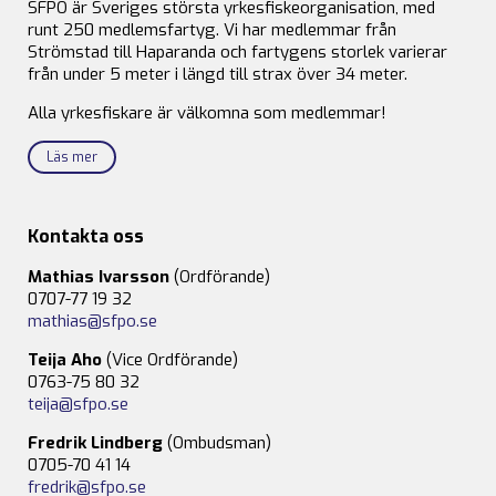
SFPO är Sveriges största yrkesfiskeorganisation, med
runt 250 medlemsfartyg. Vi har medlemmar från
Strömstad till Haparanda och fartygens storlek varierar
från under 5 meter i längd till strax över 34 meter.
Alla yrkesfiskare är välkomna som medlemmar!
Läs mer
Kontakta oss
Mathias Ivarsson
(Ordförande)
0707-77 19 32
mathias@sfpo.se
Teija Aho
(Vice Ordförande)
0763-75 80 32
teija@sfpo.se
Fredrik Lindberg
(Ombudsman)
0705-70 41 14
fredrik@sfpo.se