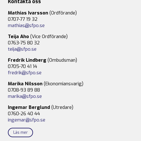
Kontakta oss
Mathias Ivarsson
(Ordförande)
0707-77 19 32
mathias@sfpo.se
Teija Aho
(Vice Ordförande)
0763-75 80 32
teija@sfpo.se
Fredrik Lindberg
(Ombudsman)
0705-70 41 14
fredrik@sfpo.se
Marika Nilsson
(Ekonomiansvarig)
0708-93 89 88
marika@sfpo.se
Ingemar Berglund
(Utredare)
0760-26 40 44
ingemar@sfpo.se
Läs mer