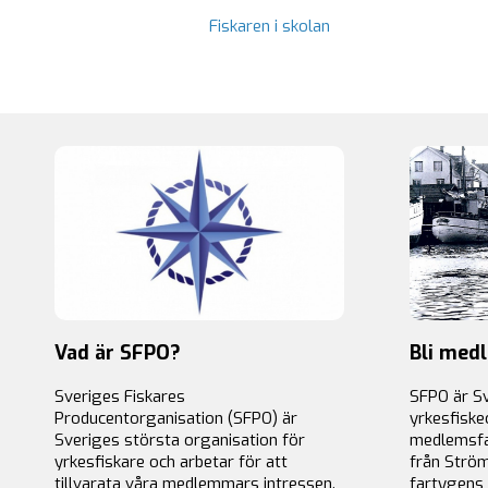
Fiskaren i skolan
Vad är SFPO?
Bli med
Sveriges Fiskares
SFPO är S
Producentorganisation (SFPO) är
yrkesfiske
Sveriges största organisation för
medlemsfa
yrkesfiskare och arbetar för att
från Ström
tillvarata våra medlemmars intressen.
fartygens 