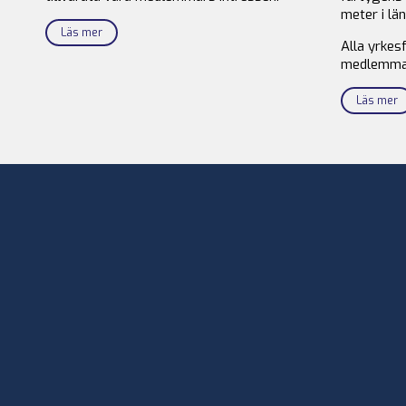
meter i län
Läs mer
Alla yrkes
medlemma
Läs mer