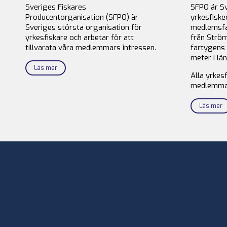
Sveriges Fiskares
SFPO är S
Producentorganisation (SFPO) är
yrkesfiske
Sveriges största organisation för
medlemsfa
yrkesfiskare och arbetar för att
från Ström
tillvarata våra medlemmars intressen.
fartygens 
meter i län
Läs mer
Alla yrkes
medlemma
Läs mer