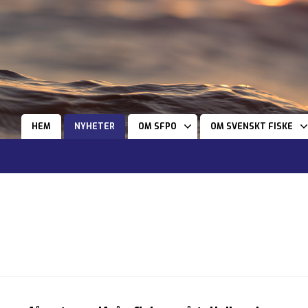
HEM
NYHETER
OM SFPO
OM SVENSKT FISKE