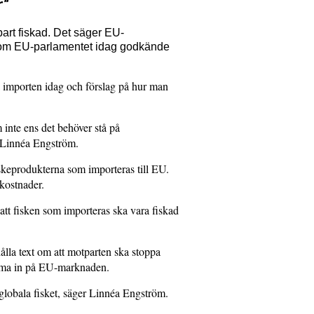
r”
art fiskad. Det säger EU-
t som EU-parlamentet idag godkände
å importen idag och förslag på hur man
 inte ens det behöver stå på
r Linnéa Engström.
fiskeprodukterna som importeras till EU.
kostnader.
att fisken som importeras ska vara fiskad
ålla text om att motparten ska stoppa
komma in på EU-marknaden.
 globala fisket, säger Linnéa Engström.