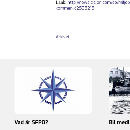
Länk:
http://news.cision.com/se/miljo
kommer-,c2535215
Arkivet
.
Vad är SFPO?
Bli med