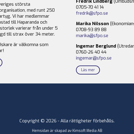
Fredrik Lindberg
(Ombudsm
veriges största
0705-70 41 14
organisation, med runt 250
fredrik@sfpo.se
rtyg. Vi har medlemmar
stad till Haparanda och
Marika Nilsson
(Ekonomian
storlek varierar från under 5
0708-93 89 88
gd till strax över 34 meter.
marika@sfpo.se
fiskare är välkomna som
Ingemar Berglund
(Utredar
r!
0760-26 40 44
ingemar@sfpo.se
Läs mer
Copyright © 2026 - Alla rättigheter förbehålls.
Hemsidan är skapad av
Kimsoft Media AB