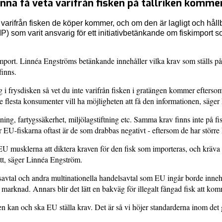
a få veta varifrån fisken på tallriken komme
arifrån fisken de köper kommer, och om den är lagligt och hållb
) som varit ansvarig för ett initiativbetänkande om fiskimpor
import. Linnéa Engströms betänkande innehåller vilka krav som ställs p
finns.
i frysdisken så vet du inte varifrån fisken i gratängen kommer eftersom
e flesta konsumenter vill ha möjligheten att få den informationen, säge
dning, fartygssäkerhet, miljölagstiftning etc. Samma krav finns inte på 
EU-fiskarna oftast är de som drabbas negativt - eftersom de har större 
EU musklerna att diktera kraven för den fisk som importeras, och kräva 
sätt, säger Linnéa Engström.
elsavtal och andra multinationella handelsavtal som EU ingår borde inneh
en marknad. Annars blir det lätt en bakväg för illegalt fångad fisk att 
en kan och ska EU ställa krav. Det är så vi höjer standarderna inom det