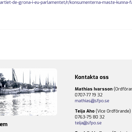
partiet-de-grona-i-eu-parlamentet/r/konsumenterna-maste-kunna-fa-
Kontakta oss
Mathias Ivarsson
(Ordföra
0707-77 19 32
mathias@sfpo.se
Teija Aho
(Vice Ordförande)
0763-75 80 32
teija@sfpo.se
lem