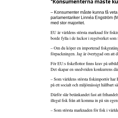
”Konsumenterna måste kunn
– Konsumenter måste kunna få veta v
parlamentariker Linnéa Engström (MP
med stor majoritet.
EU är världens största marknad för fisk
borde fylla i de luckor i regelverket som 
– Om du köper en importerad fiskgratäng 
förpackningen. Jag är övertygad om att d
För EU:s fiskeflottor finns krav på utbil
Det skapar en snedvriden konkurrens där 
– Som världens största fiskimportör har 
på ett socialt och miljömässigt hållbart 
Därför slår betänkandet fast att frihand
illegal fisk från att komma in på sin eg
– Som största marknaden för fisk i värld