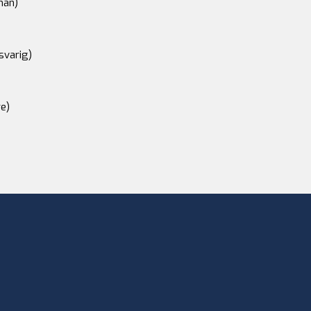
an)
svarig)
e)