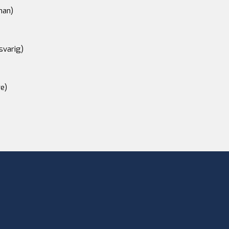
an)
svarig)
e)