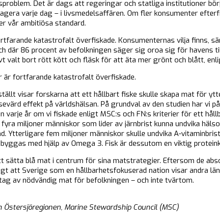
roblem. Det är dags att regeringar och statliga institutioner börj
agera varje dag – i livsmedelsaffären. Om fler konsumenter efter
ljer vår ambitiösa standard.
ortfarande katastrofalt överfiskade. Konsumenternas vilja finns, sär
h där 86 procent av befolkningen säger sig oroa sig för havens til
vt valt bort rött kött och fläsk för att äta mer grönt och blått, en
er är fortfarande katastrofalt överfiskade.
llt visar forskarna att ett hållbart fiske skulle skapa mat för ytt
sevärd effekt på världshälsan. På grundval av den studien har vi på
n varje år om vi fiskade enligt MSC:s och FN:s kriterier för ett hål
e fyra miljoner människor som lider av järnbrist kunna undvika häls
ånd. Ytterligare fem miljoner människor skulle undvika A-vitaminbri
byggas med hjälp av Omega 3. Fisk är dessutom en viktig proteink
tt sätta blå mat i centrum för sina matstrategier. Eftersom de abs
tigt att Sverige som en hållbarhetsfokuserad nation visar andra län
t uttag av nödvändig mat för befolkningen – och inte tvärtom.
h Östersjöregionen, Marine Stewardship Council (MSC)