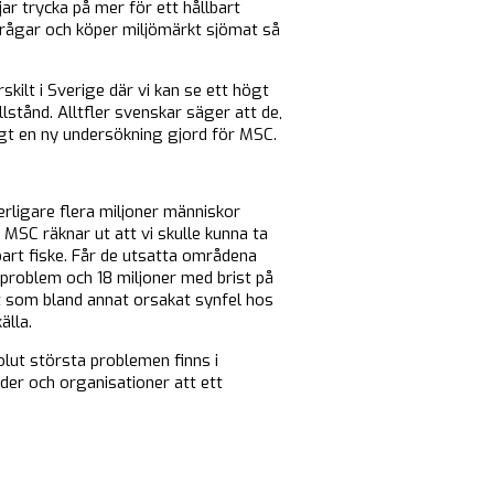
ar trycka på mer för ett hållbart
frågar och köper miljömärkt sjömat så
skilt i Sverige där vi kan se ett högt
lstånd. Alltfler svenskar säger att de,
ligt en ny undersökning gjord för MSC.
erligare flera miljoner människor
 MSC räknar ut att vi skulle kunna ta
lbart fiske. Får de utsatta områdena
oproblem och 18 miljoner med brist på
st som bland annat orsakat synfel hos
älla.
olut största problemen finns i
der och organisationer att ett