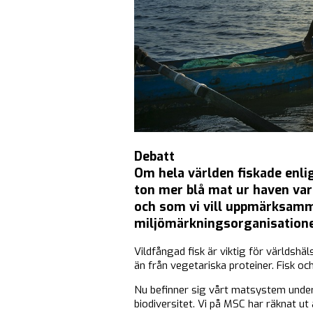
Debatt
Om hela världen fiskade enligt
ton mer blå mat ur haven varj
och som vi vill uppmärksamm
miljömärkningsorganisationen
Vildfångad fisk är viktig för världshäl
än från vegetariska proteiner. Fisk oc
Nu befinner sig vårt matsystem under 
biodiversitet. Vi på MSC har räknat u