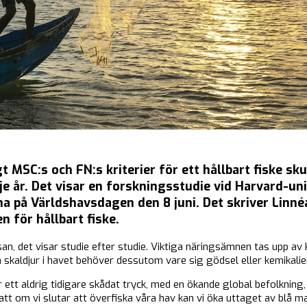
 MSC:s och FN:s kriterier för ett hållbart fiske sku
e år. Det visar en forskningsstudie vid Harvard-uni
a på Världshavsdagen den 8 juni. Det skriver Linn
 för hållbart fiske.
san, det visar studie efter studie. Viktiga näringsämnen tas upp av 
h skaldjur i havet behöver dessutom vare sig gödsel eller kemikalie
ett aldrig tidigare skådat tryck, med en ökande global befolkning,
t att om vi slutar att överfiska våra hav kan vi öka uttaget av bl