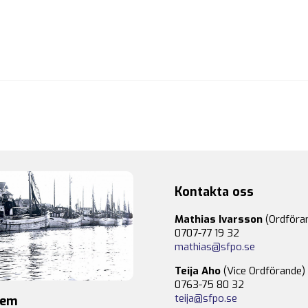
Kontakta oss
Mathias Ivarsson
(Ordföra
0707-77 19 32
mathias@sfpo.se
Teija Aho
(Vice Ordförande)
0763-75 80 32
teija@sfpo.se
lem