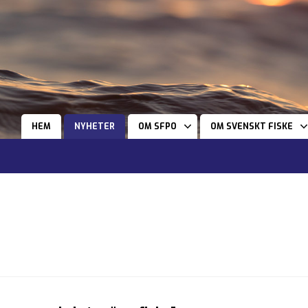
HEM
NYHETER
OM SFPO
OM SVENSKT FISKE