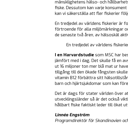
mänsklighetens hälso- och hållbarhetsp
fiske. Dessutom kan varje konsument 
kan vi säkerställa att fler fiskerier fö
En tredjedel av världens fiskerier är f
förtroende för alla miljömärkningar oc
de senaste två åren, av hälsoskäl akti
En tredjedel av världens fiskeri
I en Harvardstudie
som MSC har bestä
jämfört med i dag. Det skulle få en av
ut 16 miljoner ton mer blå mat ur have
tillgång till den ökade fångsten skull
vitamin B12 förbättra sitt hälsotillst
barn och hjärtsjukdomar som kan före
Det är dags för stater världen över a
utvecklingsländer så är det också vik
hållbart fiske faktiskt leder till öka
Linnéa Engström
Programdirektör för Skandinavien oc