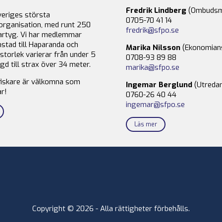
Fredrik Lindberg
(Ombudsm
veriges största
0705-70 41 14
organisation, med runt 250
fredrik@sfpo.se
rtyg. Vi har medlemmar
stad till Haparanda och
Marika Nilsson
(Ekonomian
storlek varierar från under 5
0708-93 89 88
gd till strax över 34 meter.
marika@sfpo.se
fiskare är välkomna som
Ingemar Berglund
(Utredar
r!
0760-26 40 44
ingemar@sfpo.se
Läs mer
Copyright © 2026 - Alla rättigheter förbehålls.