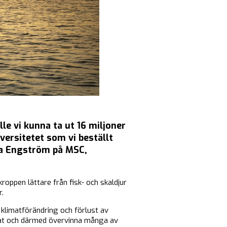
lle vi kunna ta ut 16 miljoner
versitetet som vi beställt
éa Engström på MSC,
kroppen lättare från fisk- och skaldjur
r.
 klimatförändring och förlust av
å mat och därmed övervinna många av