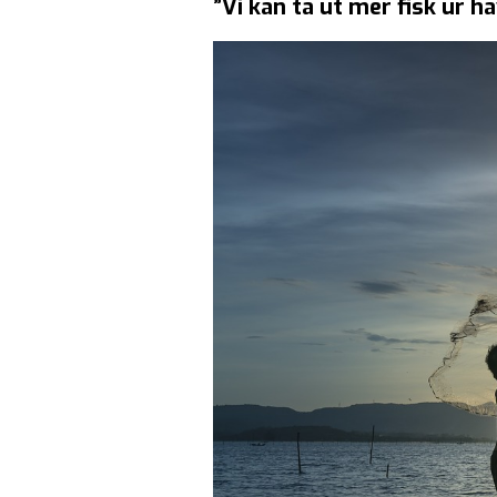
”Vi kan ta ut mer fisk ur h