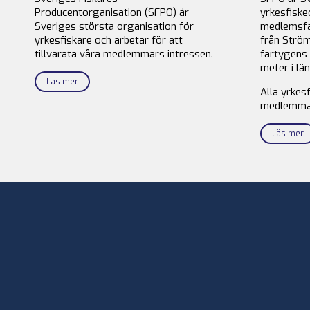
Producentorganisation (SFPO) är
yrkesfiske
Sveriges största organisation för
medlemsfa
yrkesfiskare och arbetar för att
från Ström
tillvarata våra medlemmars intressen.
fartygens 
meter i län
Läs mer
Alla yrkes
medlemma
Läs mer