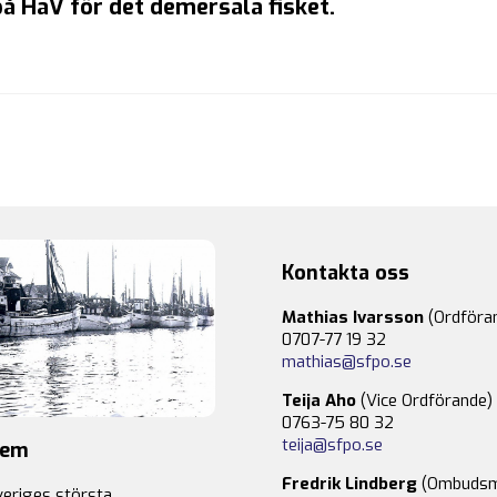
å HaV för det demersala fisket.
Kontakta oss
Mathias Ivarsson
(Ordföra
0707-77 19 32
mathias@sfpo.se
Teija Aho
(Vice Ordförande)
0763-75 80 32
teija@sfpo.se
lem
Fredrik Lindberg
(Ombudsm
veriges största