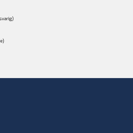
svarig)
e)