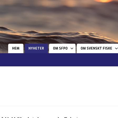
HEM
NYHETER
OM SFPO
OM SVENSKT FISKE