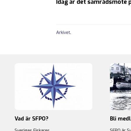
Idag är det samrådsmöte p
Arkivet
.
Vad är SFPO?
Bli med
Sveriges Fiskares
SFPO är S