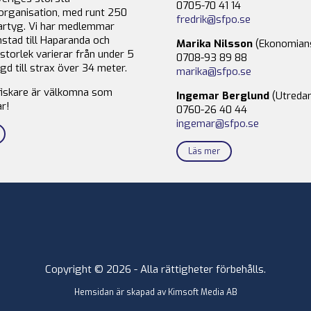
0705-70 41 14
organisation, med runt 250
fredrik@sfpo.se
rtyg. Vi har medlemmar
stad till Haparanda och
Marika Nilsson
(Ekonomian
storlek varierar från under 5
0708-93 89 88
gd till strax över 34 meter.
marika@sfpo.se
fiskare är välkomna som
Ingemar Berglund
(Utredar
r!
0760-26 40 44
ingemar@sfpo.se
Läs mer
Copyright © 2026 - Alla rättigheter förbehålls.
Hemsidan är skapad av
Kimsoft Media AB