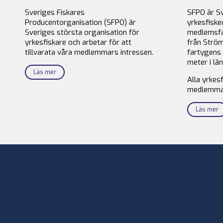
Sveriges Fiskares
SFPO är S
Producentorganisation (SFPO) är
yrkesfiske
Sveriges största organisation för
medlemsfa
yrkesfiskare och arbetar för att
från Ström
tillvarata våra medlemmars intressen.
fartygens 
meter i län
Läs mer
Alla yrkes
medlemma
Läs mer