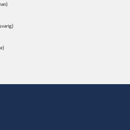
an)
svarig)
e)