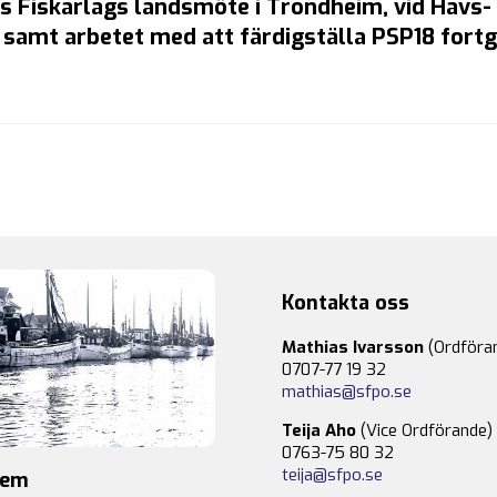
es Fiskarlags landsmöte i Trondheim, vid Havs-
amt arbetet med att färdigställa PSP18 fortg
Kontakta oss
Mathias Ivarsson
(Ordföra
0707-77 19 32
mathias@sfpo.se
Teija Aho
(Vice Ordförande)
0763-75 80 32
teija@sfpo.se
lem