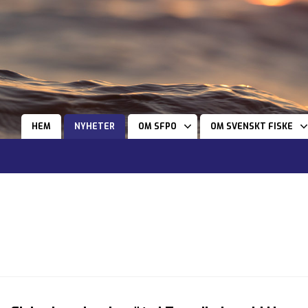
HEM
NYHETER
OM SFPO
OM SVENSKT FISKE