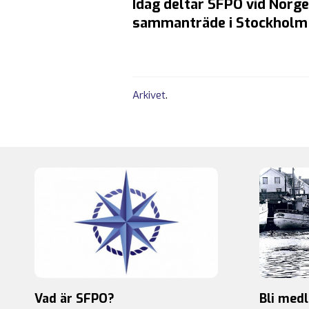
Idag deltar SFPO vid Norg
sammanträde i Stockholm s
Arkivet
.
Vad är SFPO?
Bli med