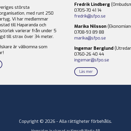
Fredrik Lindberg
(Ombudsm
veriges största
0705-70 41 14
organisation, med runt 250
fredrik@sfpo.se
rtyg. Vi har medlemmar
stad till Haparanda och
Marika Nilsson
(Ekonomian
storlek varierar från under 5
0708-93 89 88
gd till strax över 34 meter.
marika@sfpo.se
fiskare är välkomna som
Ingemar Berglund
(Utredar
r!
0760-26 40 44
ingemar@sfpo.se
Läs mer
Copyright © 2026 - Alla rättigheter förbehålls.