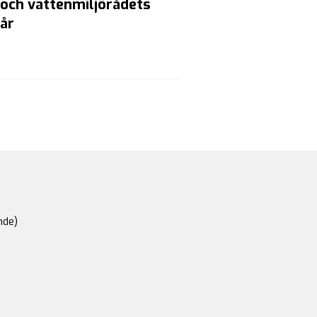
 och vattenmiljörådets
år
nde)