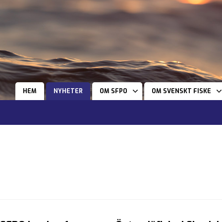
HEM
NYHETER
OM SFPO
OM SVENSKT FISKE