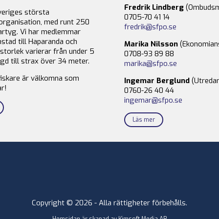
Fredrik Lindberg
(Ombudsm
veriges största
0705-70 41 14
organisation, med runt 250
fredrik@sfpo.se
rtyg. Vi har medlemmar
stad till Haparanda och
Marika Nilsson
(Ekonomian
storlek varierar från under 5
0708-93 89 88
gd till strax över 34 meter.
marika@sfpo.se
fiskare är välkomna som
Ingemar Berglund
(Utredar
r!
0760-26 40 44
ingemar@sfpo.se
Läs mer
Copyright © 2026 - Alla rättigheter förbehålls.