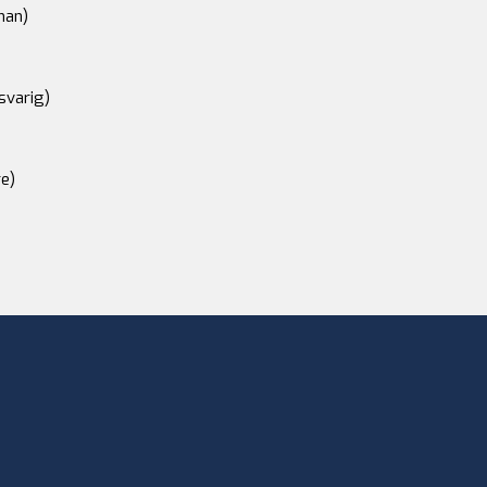
an)
svarig)
e)