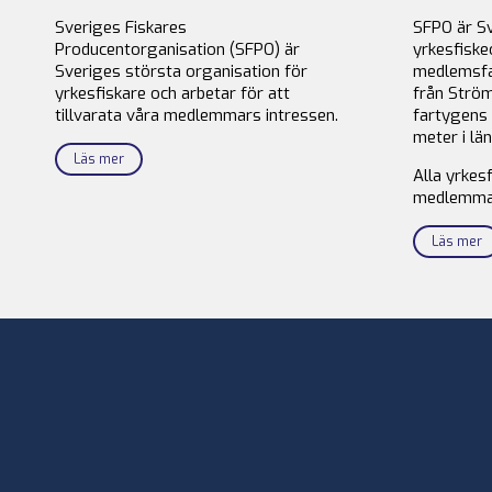
Sveriges Fiskares
SFPO är S
Producentorganisation (SFPO) är
yrkesfiske
Sveriges största organisation för
medlemsfa
yrkesfiskare och arbetar för att
från Ström
tillvarata våra medlemmars intressen.
fartygens 
meter i län
Läs mer
Alla yrkes
medlemma
Läs mer