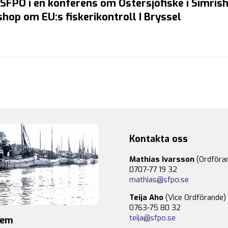
 SFPO i en konferens om Östersjöfiske i Simri
shop om EU:s fiskerikontroll I Bryssel
Kontakta oss
Mathias Ivarsson
(Ordföra
0707-77 19 32
mathias@sfpo.se
Teija Aho
(Vice Ordförande)
0763-75 80 32
teija@sfpo.se
lem