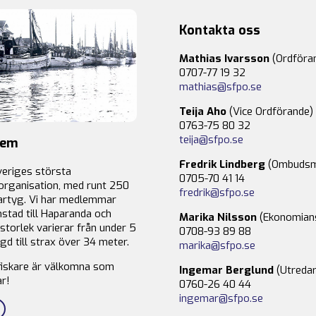
Kontakta oss
Mathias Ivarsson
(Ordföra
0707-77 19 32
mathias@sfpo.se
Teija Aho
(Vice Ordförande)
0763-75 80 32
teija@sfpo.se
lem
Fredrik Lindberg
(Ombudsm
veriges största
0705-70 41 14
organisation, med runt 250
fredrik@sfpo.se
rtyg. Vi har medlemmar
stad till Haparanda och
Marika Nilsson
(Ekonomian
storlek varierar från under 5
0708-93 89 88
gd till strax över 34 meter.
marika@sfpo.se
fiskare är välkomna som
Ingemar Berglund
(Utredar
r!
0760-26 40 44
ingemar@sfpo.se