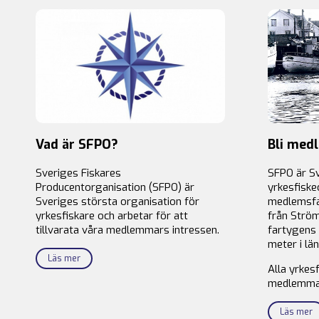
Vad är SFPO?
Bli med
Sveriges Fiskares
SFPO är S
Producentorganisation (SFPO) är
yrkesfiske
Sveriges största organisation för
medlemsfa
yrkesfiskare och arbetar för att
från Ström
tillvarata våra medlemmars intressen.
fartygens 
meter i län
Läs mer
Alla yrkes
medlemma
Läs mer