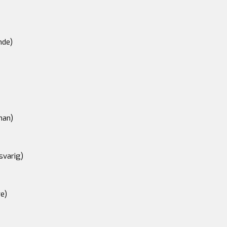
nde)
an)
svarig)
e)