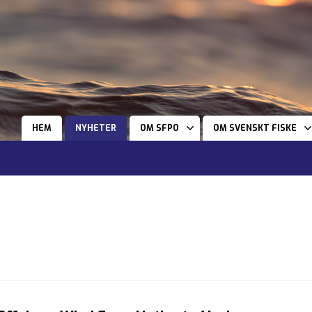
HEM
NYHETER
OM SFPO
OM SVENSKT FISKE