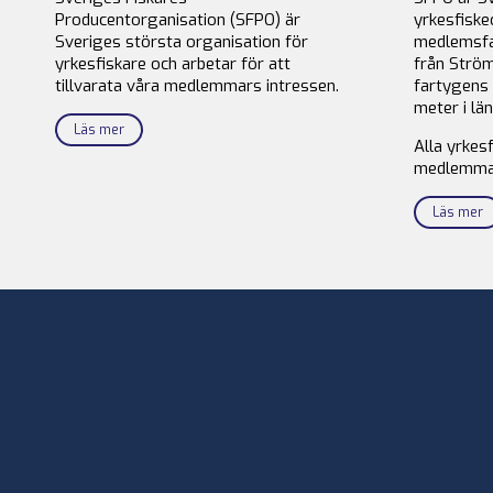
Producentorganisation (SFPO) är
yrkesfiske
Sveriges största organisation för
medlemsfa
yrkesfiskare och arbetar för att
från Ström
tillvarata våra medlemmars intressen.
fartygens 
meter i län
Läs mer
Alla yrkes
medlemma
Läs mer