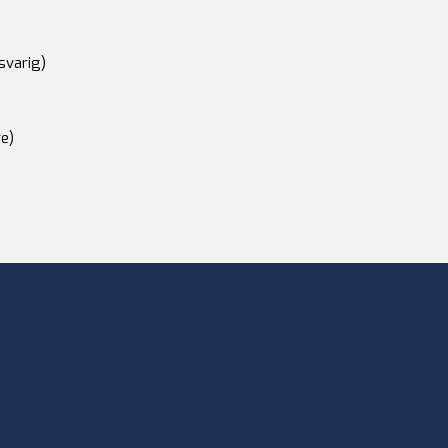
svarig)
e)