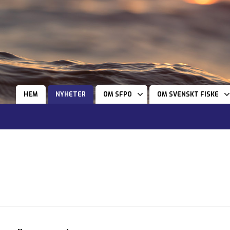
HEM
NYHETER
OM SFPO
OM SVENSKT FISKE