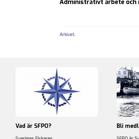
Administrativt arbete oc
Arkivet
.
Vad är SFPO?
Bli med
Sveriges Fiskares
SFPO är S