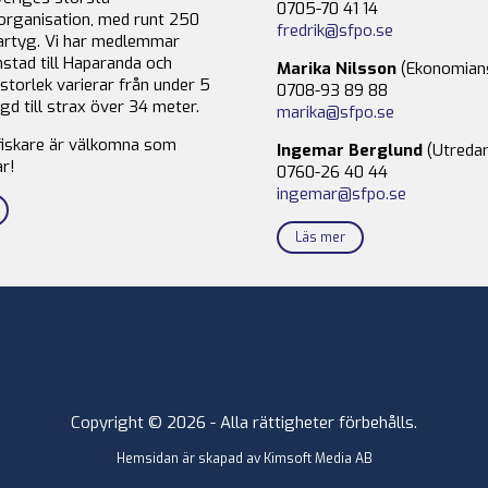
0705-70 41 14
organisation, med runt 250
fredrik@sfpo.se
rtyg. Vi har medlemmar
stad till Haparanda och
Marika Nilsson
(Ekonomian
storlek varierar från under 5
0708-93 89 88
gd till strax över 34 meter.
marika@sfpo.se
fiskare är välkomna som
Ingemar Berglund
(Utredar
r!
0760-26 40 44
ingemar@sfpo.se
Läs mer
Copyright © 2026 - Alla rättigheter förbehålls.
Hemsidan är skapad av
Kimsoft Media AB