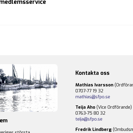
h medlemsservice
Kontakta oss
Mathias Ivarsson
(Ordföra
0707-77 19 32
mathias@sfpo.se
Teija Aho
(Vice Ordförande)
0763-75 80 32
teija@sfpo.se
lem
Fredrik Lindberg
(Ombudsm
veriges största