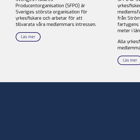
Producentorganisation (SFPO) är
yrkesfiske
Sveriges största organisation för
medlemsfa
yrkesfiskare och arbetar för att
från Ström
tillvarata våra medlemmars intressen.
fartygens 
meter i län
Läs mer
Alla yrkes
medlemma
Läs mer