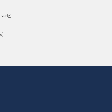
svarig)
e)