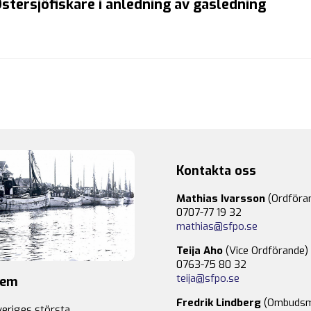
Östersjöfiskare i anledning av gasledning
Kontakta oss
Mathias Ivarsson
(Ordföra
0707-77 19 32
mathias@sfpo.se
Teija Aho
(Vice Ordförande)
0763-75 80 32
teija@sfpo.se
lem
Fredrik Lindberg
(Ombudsm
veriges största