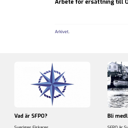
Arbete för ersättning till 
Arkivet
.
Vad är SFPO?
Bli med
Sveriges Fiskares
SFPO är S