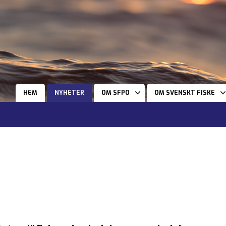
HEM
NYHETER
OM SFPO
OM SVENSKT FISKE