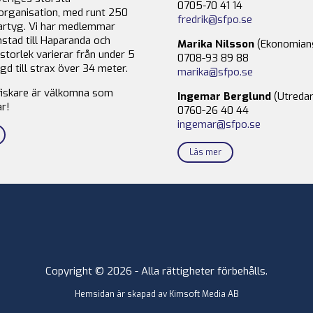
0705-70 41 14
organisation, med runt 250
fredrik@sfpo.se
rtyg. Vi har medlemmar
stad till Haparanda och
Marika Nilsson
(Ekonomian
storlek varierar från under 5
0708-93 89 88
gd till strax över 34 meter.
marika@sfpo.se
fiskare är välkomna som
Ingemar Berglund
(Utredar
r!
0760-26 40 44
ingemar@sfpo.se
Läs mer
Copyright © 2026 - Alla rättigheter förbehålls.
Hemsidan är skapad av
Kimsoft Media AB