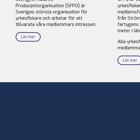
Producentorganisation (SFPO) är
yrkesfiske
Sveriges största organisation för
medlemsfa
yrkesfiskare och arbetar för att
från Ström
tillvarata våra medlemmars intressen.
fartygens 
meter i län
Läs mer
Alla yrkes
medlemma
Läs mer