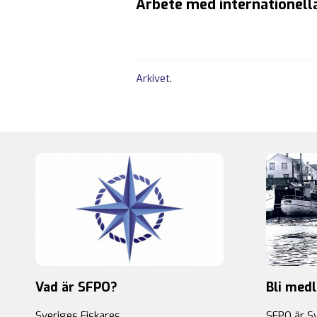
Arbete med internationella
Arkivet
.
Vad är SFPO?
Bli med
Sveriges Fiskares
SFPO är S