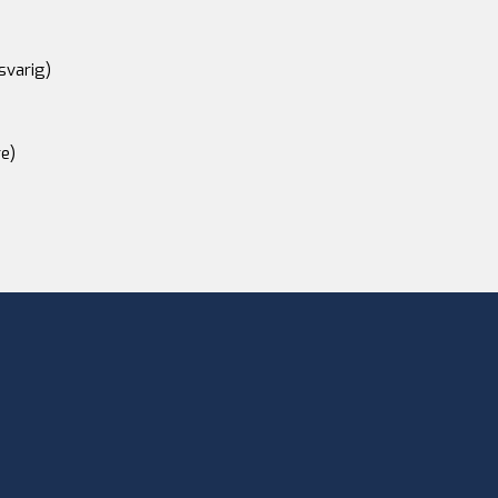
svarig)
e)