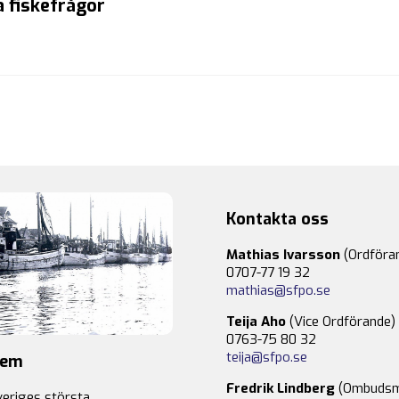
 fiskefrågor
Kontakta oss
Mathias Ivarsson
(Ordföra
0707-77 19 32
mathias@sfpo.se
Teija Aho
(Vice Ordförande)
0763-75 80 32
teija@sfpo.se
lem
Fredrik Lindberg
(Ombudsm
veriges största