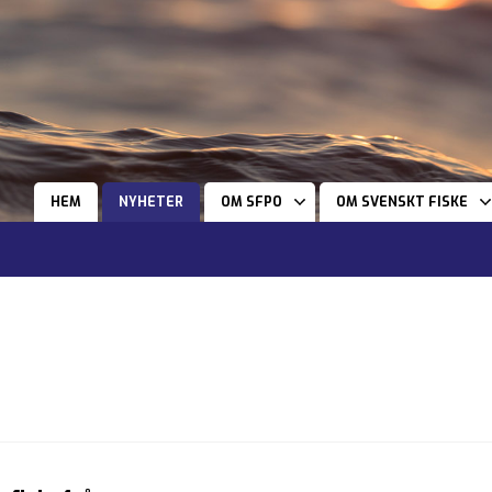
HEM
NYHETER
OM SFPO
OM SVENSKT FISKE