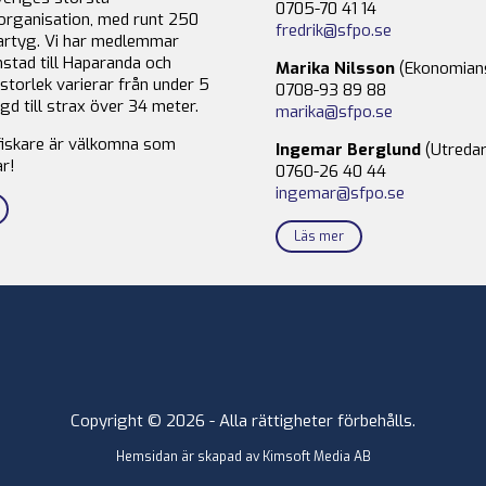
0705-70 41 14
organisation, med runt 250
fredrik@sfpo.se
rtyg. Vi har medlemmar
stad till Haparanda och
Marika Nilsson
(Ekonomian
storlek varierar från under 5
0708-93 89 88
gd till strax över 34 meter.
marika@sfpo.se
fiskare är välkomna som
Ingemar Berglund
(Utredar
r!
0760-26 40 44
ingemar@sfpo.se
Läs mer
Copyright © 2026 - Alla rättigheter förbehålls.
Hemsidan är skapad av
Kimsoft Media AB