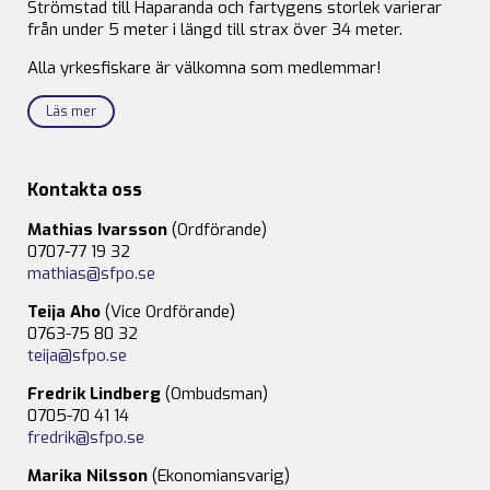
Strömstad till Haparanda och fartygens storlek varierar
från under 5 meter i längd till strax över 34 meter.
Alla yrkesfiskare är välkomna som medlemmar!
Läs mer
Kontakta oss
Mathias Ivarsson
(Ordförande)
0707-77 19 32
mathias@sfpo.se
Teija Aho
(Vice Ordförande)
0763-75 80 32
teija@sfpo.se
Fredrik Lindberg
(Ombudsman)
0705-70 41 14
fredrik@sfpo.se
Marika Nilsson
(Ekonomiansvarig)