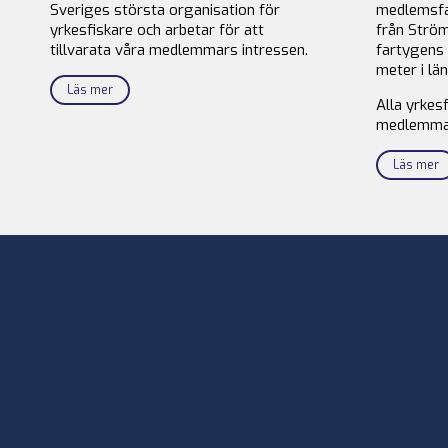
Sveriges största organisation för
medlemsfa
yrkesfiskare och arbetar för att
från Ström
tillvarata våra medlemmars intressen.
fartygens 
meter i län
Läs mer
Alla yrkes
medlemma
Läs mer