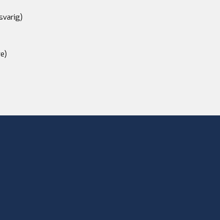
svarig)
e)