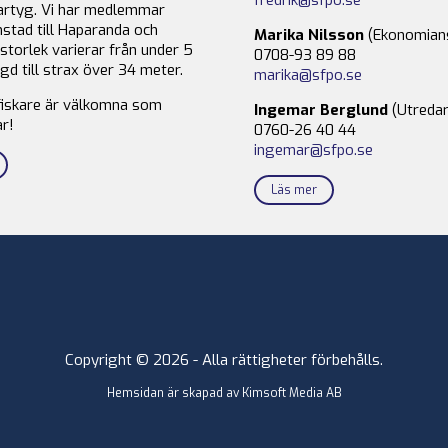
fredrik@sfpo.se
rtyg. Vi har medlemmar
stad till Haparanda och
Marika Nilsson
(Ekonomian
storlek varierar från under 5
0708-93 89 88
gd till strax över 34 meter.
marika@sfpo.se
fiskare är välkomna som
Ingemar Berglund
(Utredar
r!
0760-26 40 44
ingemar@sfpo.se
Läs mer
Copyright © 2026 - Alla rättigheter förbehålls.
Hemsidan är skapad av
Kimsoft Media AB