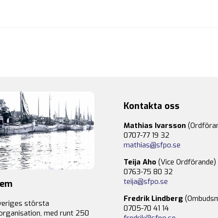
Kontakta oss
Mathias Ivarsson
(Ordföra
0707-77 19 32
mathias@sfpo.se
Teija Aho
(Vice Ordförande)
0763-75 80 32
teija@sfpo.se
lem
Fredrik Lindberg
(Ombudsm
veriges största
0705-70 41 14
organisation, med runt 250