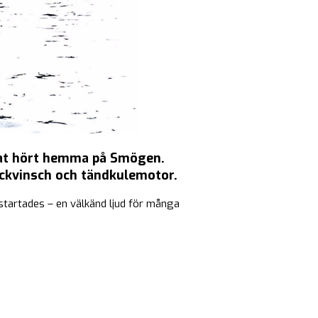
nat hört hemma på Smögen.
äckvinsch och tändkulemotor.
tartades – en välkänd ljud för många