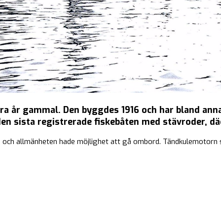
dra år gammal. Den byggdes 1916 och har bland an
en sista registrerade fiskebåten med stävroder, d
 och allmänheten hade möjlighet att gå ombord. Tändkulemotorn s