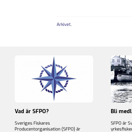
Arkivet
.
Vad är SFPO?
Bli med
Sveriges Fiskares
SFPO är S
Producentorganisation (SFPO) är
yrkesfiske