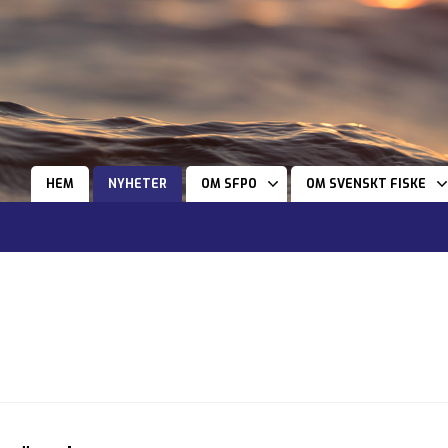
HEM
NYHETER
OM SFPO
OM SVENSKT FISKE