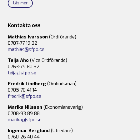
Läs mer
Kontakta oss
Mathias Ivarsson
(Ordförande)
0707-77 19 32
mathias@sfpo.se
Teija Aho
(Vice Ordförande)
0763-75 80 32
teija@sfpo.se
Fredrik Lindberg
(Ombudsman)
0705-70 41 14
fredrik@sfpo.se
Marika Nilsson
(Ekonomiansvarig)
0708-93 89 88
marika@sfpo.se
Ingemar Berglund
(Utredare)
0760-26 40 44