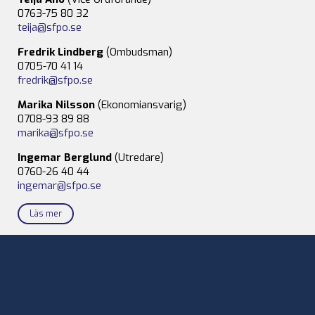
0763-75 80 32
teija@sfpo.se
Fredrik Lindberg
(Ombudsman)
0705-70 41 14
fredrik@sfpo.se
Marika Nilsson
(Ekonomiansvarig)
0708-93 89 88
marika@sfpo.se
Ingemar Berglund
(Utredare)
0760-26 40 44
ingemar@sfpo.se
Läs mer