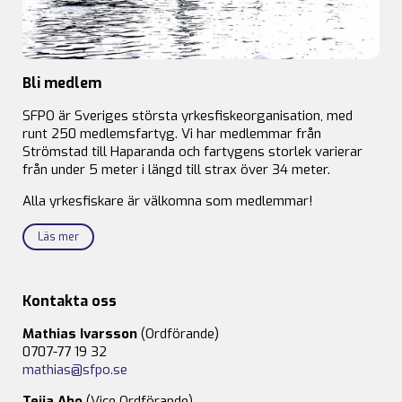
Bli medlem
SFPO är Sveriges största yrkesfiskeorganisation, med
runt 250 medlemsfartyg. Vi har medlemmar från
Strömstad till Haparanda och fartygens storlek varierar
från under 5 meter i längd till strax över 34 meter.
Alla yrkesfiskare är välkomna som medlemmar!
Läs mer
Kontakta oss
Mathias Ivarsson
(Ordförande)
0707-77 19 32
mathias@sfpo.se
Teija Aho
(Vice Ordförande)