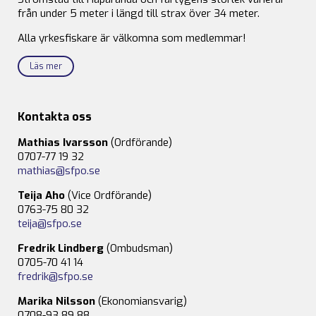
från under 5 meter i längd till strax över 34 meter.
Alla yrkesfiskare är välkomna som medlemmar!
Läs mer
Kontakta oss
Mathias Ivarsson
(Ordförande)
0707-77 19 32
mathias@sfpo.se
Teija Aho
(Vice Ordförande)
0763-75 80 32
teija@sfpo.se
Fredrik Lindberg
(Ombudsman)
0705-70 41 14
fredrik@sfpo.se
Marika Nilsson
(Ekonomiansvarig)
0708-93 89 88