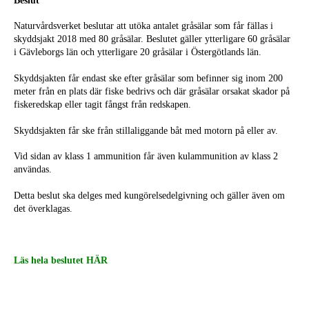
Beslut
Naturvårdsverket beslutar att utöka antalet gråsälar som får fällas i
skyddsjakt
2018 med 80 gråsälar. Beslutet gäller ytterligare 60 gråsälar
i Gävleborgs län
och ytterligare 20 gråsälar i Östergötlands län.
Skyddsjakten får endast ske efter gråsälar som befinner sig inom 200
meter från
en plats där fiske bedrivs och där gråsälar orsakat skador på
fiskeredskap eller t
agit fångst från redskapen.
Skyddsjakten får ske från stillaliggande båt med motorn på eller av.
Vid sidan av klass 1 ammunition får även kulammunition av klass 2
användas.
Detta beslut ska delges med kungörelsedelgivning och gäller även om
det
överklagas.
Läs hela beslutet HÄR