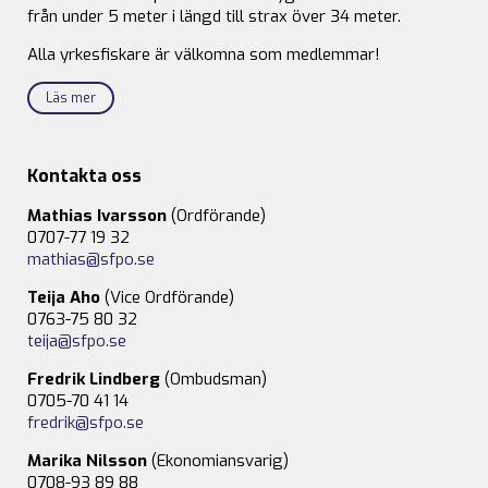
från under 5 meter i längd till strax över 34 meter.
Alla yrkesfiskare är välkomna som medlemmar!
Läs mer
Kontakta oss
Mathias Ivarsson
(Ordförande)
0707-77 19 32
mathias@sfpo.se
Teija Aho
(Vice Ordförande)
0763-75 80 32
teija@sfpo.se
Fredrik Lindberg
(Ombudsman)
0705-70 41 14
fredrik@sfpo.se
Marika Nilsson
(Ekonomiansvarig)
0708-93 89 88