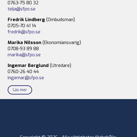
0763-75 80 32
teija@sfpo.se
Fredrik Lindberg
(Ombudsman)
0705-70 41 14
fredrik@sfpo.se
Marika Nilsson
(Ekonomiansvarig)
0708-93 89 88
marika@sfpo.se
Ingemar Berglund
(Utredare)
0760-26 40 44
ingemar@sfpo.se
Läs mer