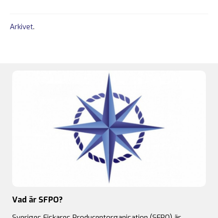
Arkivet
.
Vad är SFPO?
Sveriges Fiskares Producentorganisation (SFPO) är