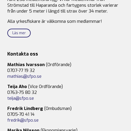
Strömstad till Haparanda och fartygens storlek varierar
från under 5 meter i längd till strax över 34 meter.
Alla yrkesfiskare är välkomna som medlemmar!
Läs mer
Kontakta oss
Mathias Ivarsson
(Ordförande)
0707-77 19 32
mathias@sfpo.se
Teija Aho
(Vice Ordförande)
0763-75 80 32
teija@sfpo.se
Fredrik Lindberg
(Ombudsman)
0705-70 41 14
fredrik@sfpo.se
Marika Nilsson
(Ekonomiansvarig)