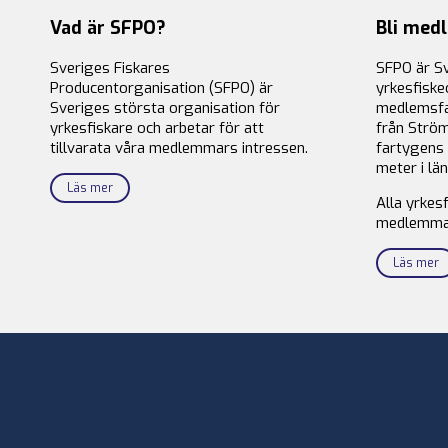
Vad är SFPO?
Bli med
Sveriges Fiskares
SFPO är S
Producentorganisation (SFPO) är
yrkesfiske
Sveriges största organisation för
medlemsfa
yrkesfiskare och arbetar för att
från Ström
tillvarata våra medlemmars intressen.
fartygens 
meter i län
Läs mer
Alla yrkes
medlemma
Läs mer