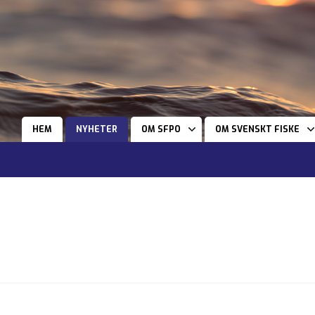
HEM
NYHETER
OM SFPO
OM SVENSKT FISKE