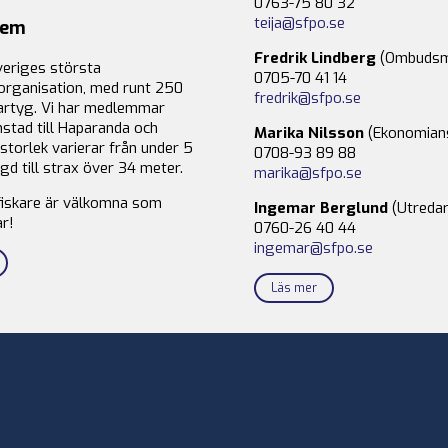
0763-75 80 32
teija@sfpo.se
lem
Fredrik Lindberg
(Ombudsm
veriges största
0705-70 41 14
organisation, med runt 250
fredrik@sfpo.se
rtyg. Vi har medlemmar
stad till Haparanda och
Marika Nilsson
(Ekonomian
storlek varierar från under 5
0708-93 89 88
gd till strax över 34 meter.
marika@sfpo.se
fiskare är välkomna som
Ingemar Berglund
(Utredar
r!
0760-26 40 44
ingemar@sfpo.se
Läs mer