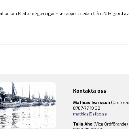
tion om Brattenregleringar - se rapport nedan från 2013 gjord a
Kontakta oss
Mathias Ivarsson
(Ordföra
0707-77 19 32
mathias@sfpo.se
Teija Aho
(Vice Ordförande)