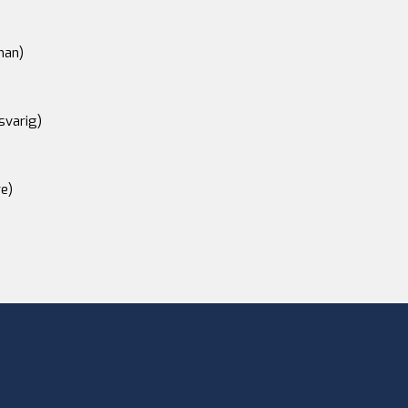
an)
svarig)
e)