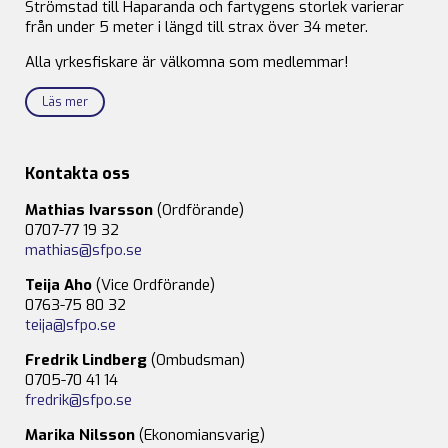
Strömstad till Haparanda och fartygens storlek varierar
från under 5 meter i längd till strax över 34 meter.
Alla yrkesfiskare är välkomna som medlemmar!
Läs mer
Kontakta oss
Mathias Ivarsson
(Ordförande)
0707-77 19 32
mathias@sfpo.se
Teija Aho
(Vice Ordförande)
0763-75 80 32
teija@sfpo.se
Fredrik Lindberg
(Ombudsman)
0705-70 41 14
fredrik@sfpo.se
Marika Nilsson
(Ekonomiansvarig)