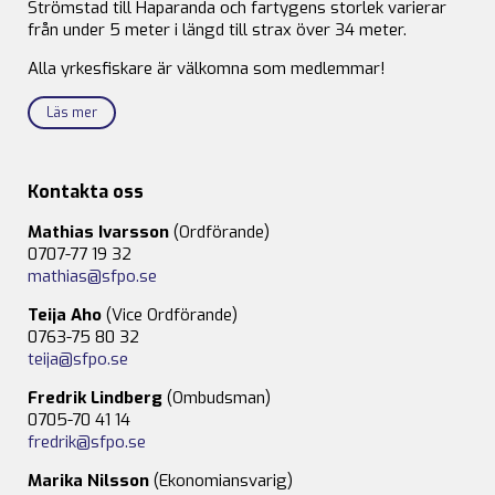
Strömstad till Haparanda och fartygens storlek varierar
från under 5 meter i längd till strax över 34 meter.
Alla yrkesfiskare är välkomna som medlemmar!
Läs mer
Kontakta oss
Mathias Ivarsson
(Ordförande)
0707-77 19 32
mathias@sfpo.se
Teija Aho
(Vice Ordförande)
0763-75 80 32
teija@sfpo.se
Fredrik Lindberg
(Ombudsman)
0705-70 41 14
fredrik@sfpo.se
Marika Nilsson
(Ekonomiansvarig)