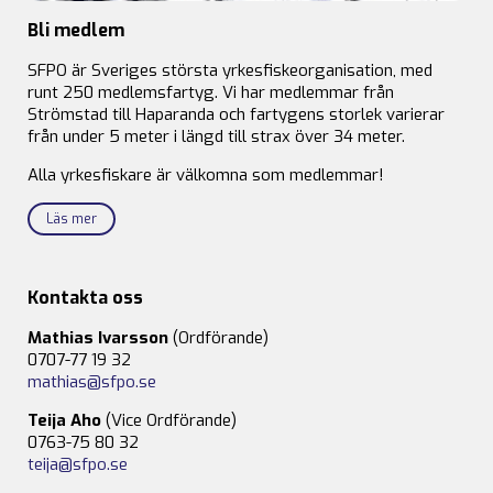
Bli medlem
SFPO är Sveriges största yrkesfiskeorganisation, med
runt 250 medlemsfartyg. Vi har medlemmar från
Strömstad till Haparanda och fartygens storlek varierar
från under 5 meter i längd till strax över 34 meter.
Alla yrkesfiskare är välkomna som medlemmar!
Läs mer
Kontakta oss
Mathias Ivarsson
(Ordförande)
0707-77 19 32
mathias@sfpo.se
Teija Aho
(Vice Ordförande)
0763-75 80 32
teija@sfpo.se