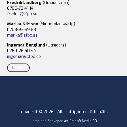
Fredrik Lindberg
(Ombudsman)
0705-70 41 14
fredrik@sfpo.se
Marika Nilsson
(Ekonomiansvarig)
0708-93 89 88
marika@sfpo.se
Ingemar Berglund
(Utredare)
0760-26 40 44
ingemar@sfpo.se
Läs mer
Copyright © 2026 - Alla rättigheter förbehålls.
Hemsidan är skapad av
Kimsoft Media AB