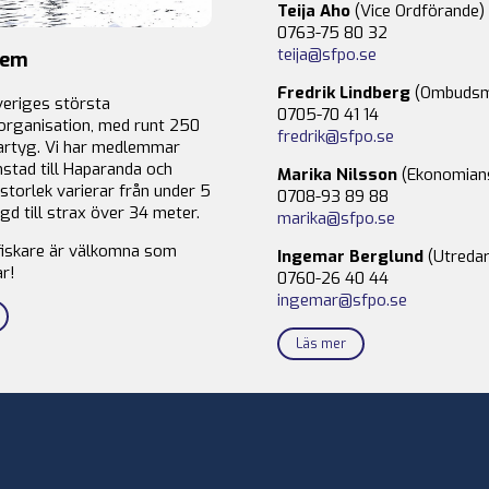
Teija Aho
(Vice Ordförande)
0763-75 80 32
teija@sfpo.se
lem
Fredrik Lindberg
(Ombudsm
veriges största
0705-70 41 14
organisation, med runt 250
fredrik@sfpo.se
rtyg. Vi har medlemmar
stad till Haparanda och
Marika Nilsson
(Ekonomian
storlek varierar från under 5
0708-93 89 88
gd till strax över 34 meter.
marika@sfpo.se
fiskare är välkomna som
Ingemar Berglund
(Utredar
r!
0760-26 40 44
ingemar@sfpo.se
Läs mer