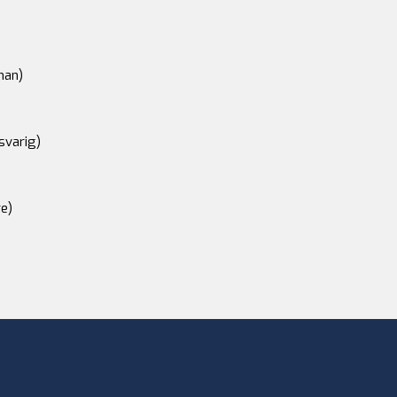
an)
svarig)
e)