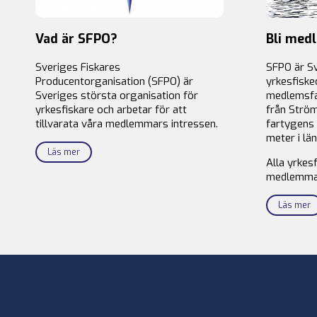
Vad är SFPO?
Bli med
Sveriges Fiskares
SFPO är S
Producentorganisation (SFPO) är
yrkesfiske
Sveriges största organisation för
medlemsfa
yrkesfiskare och arbetar för att
från Ström
tillvarata våra medlemmars intressen.
fartygens 
meter i län
Läs mer
Alla yrkes
medlemma
Läs mer