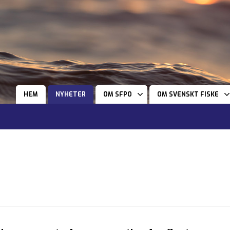
HEM
NYHETER
OM SFPO
OM SVENSKT FISKE