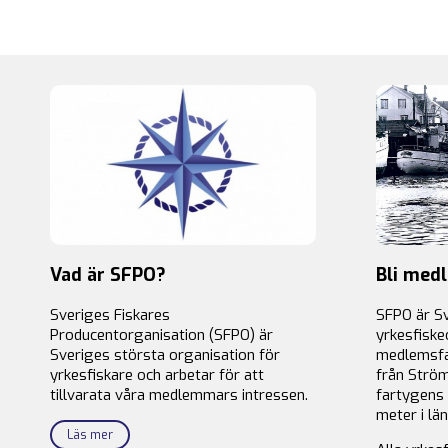
Vad är SFPO?
Bli med
Sveriges Fiskares
SFPO är S
Producentorganisation (SFPO) är
yrkesfiske
Sveriges största organisation för
medlemsfa
yrkesfiskare och arbetar för att
från Ström
tillvarata våra medlemmars intressen.
fartygens 
meter i län
Läs mer