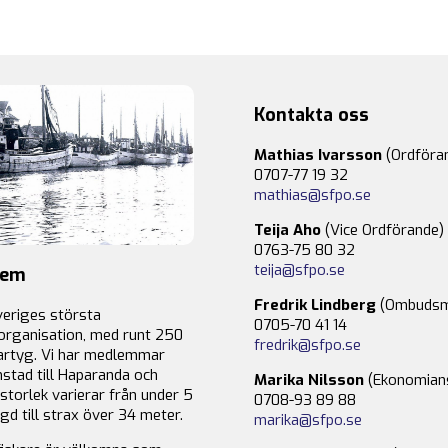
Kontakta oss
Mathias Ivarsson
(Ordföra
0707-77 19 32
mathias@sfpo.se
Teija Aho
(Vice Ordförande)
0763-75 80 32
teija@sfpo.se
lem
Fredrik Lindberg
(Ombudsm
veriges största
0705-70 41 14
organisation, med runt 250
fredrik@sfpo.se
rtyg. Vi har medlemmar
stad till Haparanda och
Marika Nilsson
(Ekonomian
storlek varierar från under 5
0708-93 89 88
gd till strax över 34 meter.
marika@sfpo.se