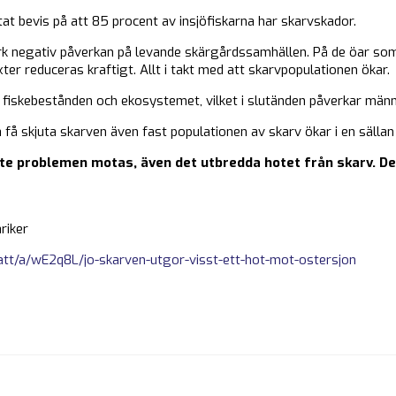
t bevis på att 85 procent av insjöfiskarna har skarvskador.
rk negativ påverkan på levande skärgårdssamhällen. På de öar som
er reduceras kraftigt. Allt i takt med att skarvpopulationen ökar.
 fiskebestånden och ekosystemet, vilket i slutänden påverkar män
ka få skjuta skarven även fast populationen av skarv ökar i en sällan
te problemen motas, även det utbredda hotet från skarv. Det
riker
att/a/wE2q8L/jo-skarven-utgor-visst-ett-hot-mot-ostersjon