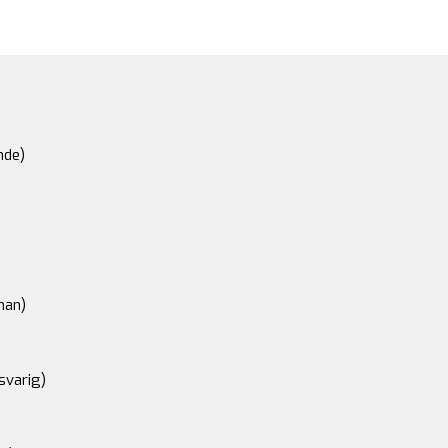
nde)
an)
svarig)