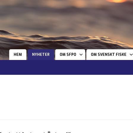
HEM
NYHETER
OM SFPO
OM SVENSKT FISKE