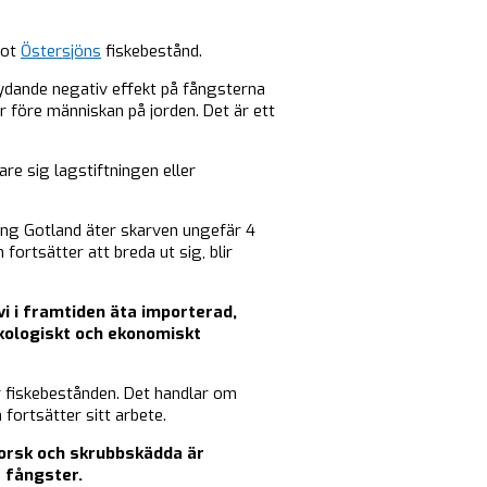
mot
Östersjöns
fiskebestånd.
etydande negativ effekt på fångsterna
r före människan på jorden. Det är ett
re sig lagstiftningen eller
ring Gotland äter skarven ungefär 4
ortsätter att breda ut sig, blir
i i framtiden äta importerad,
ekologiskt och ekonomiskt
r fiskebestånden. Det handlar om
fortsätter sitt arbete.
torsk och skrubbskädda är
 fångster.