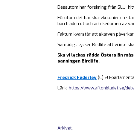
Dessutom har forskning från SLU hitta
Förutom det har skarvkolonier en sta
barrträden ut och artrikedomen av växt
Faktum kvarstår att skarven påverkar
Samtidigt tycker Birdlife att vi inte s
Ska vi lyckas rädda Östersjön mås
sanningen Birdlife.
Fredrick Federley
(C) EU-parlamenta
Länk:
https://www.aftonbladet.se/deb
Arkivet
.