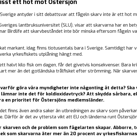
visst ett hot mot Östersjön
Sverige antyder i sitt debattsvar att fågeln skarv inte är ett hot 
 Sveriges lantbruksuniversitet (SLU), visar att skarvarna har en b
ar Birdlife att skarvbeståndet inte bör minska eftersom fågeln va
t markant, idag finns tiotusentals bara i Sverige. Samtidigt har va
erka yrkesfiskets utplåning hängt med.
ett halvt kilo fisk om dagen, får det givetvis konsekvenser. Bara k
art mer än det gotländska trålfisket efter strömming. När skarven f
 varför göra våra myndigheter inte någonting åt detta? Ska v
d lämnar inte det för koldioxidavtryck? Att skydda sårbara, 
a en prioritet för Östersjöns medlemsländer.
tt det finns även andra saker än utbredningen av skarv som påverka
 Därför är det av yttersta vikt att EU och länderna runt Östersjön 
för skarven och de problem som fågelarten skapar. Abborre, 
rlek som skarvarna äter mer än 20 procent av yrkesfiskarnas