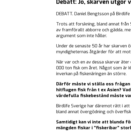
Debatt: Jo, skarven utgör 
DEBATT. Daniel Bengtsson på Birdlife 
Trots att forskning, bland annat från
av framförallt abborre och gädda, men
argument som inte håller.
Under de senaste 50 år har skarven öka
myndigheternas åtgärder för att motv
När var och en av dessa skarvar äter 
000 ton fisk om året. Något som är kl
inverkan på fiskenäringen än större.
Därför måste vi ställa oss frågan
hitflugen fisk från t ex Asien? Va
värdefulla fiskebestånd måste var
Birdlife Sverige har däremot rätt i a
bland annat övergödning och överfiske.
Samtidigt kan vi inte att blunda 
mängden fiskar i ”fiskeribar” sto