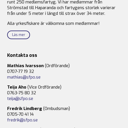
runt 250 medlemsfartyg. Vi har medlemmar från
Strömstad till Haparanda och fartygens storlek varierar
från under 5 meter i längd till strax över 34 meter.
Alla yrkesfiskare är välkomna som medlemmar!
Läs mer
Kontakta oss
Mathias Ivarsson
(Ordförande)
0707-77 19 32
mathias@sfpo.se
Teija Aho
(Vice Ordförande)
0763-75 80 32
teija@sfpo.se
Fredrik Lindberg
(Ombudsman)
0705-70 41 14
fredrik@sfpo.se