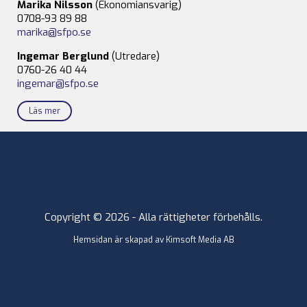
Marika Nilsson
(Ekonomiansvarig)
0708-93 89 88
marika@sfpo.se
Ingemar Berglund
(Utredare)
0760-26 40 44
ingemar@sfpo.se
Läs mer
Copyright © 2026 - Alla rättigheter förbehålls.
Hemsidan är skapad av
Kimsoft Media AB