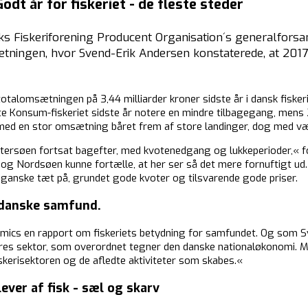
dt år for fiskeriet - de fleste steder
Fiskeriforening Producent Organisation´s generalforsaml
tningen, hvor Svend-Erik Andersen konstaterede, at 201
 totalomsætningen på 3,44 milliarder kroner sidste år i dansk fiske
åtte Konsum-fiskeriet sidste år notere en mindre tilbagegang, men
t, med en stor omsætning båret frem af store landinger, dog med væs
 Østersøen fortsat bagefter, med kvotenedgang og lukkeperioder,« f
og Nordsøen kunne fortælle, at her ser så det mere fornuftigt ud. D
 ganske tæt på, grundet gode kvoter og tilsvarende gode priser.
t danske samfund.
mics en rapport om fiskeriets betydning for samfundet. Og som S
vores sektor, som overordnet tegner den danske nationaløkonomi. 
skerisektoren og de afledte aktiviteter som skabes.«
ever af fisk - sæl og skarv