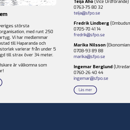
Teija Aho
(Vice Ordförande)
0763-75 80 32
teija@sfpo.se
lem
Fredrik Lindberg
(Ombudsm
veriges största
0705-70 41 14
organisation, med runt 250
fredrik@sfpo.se
rtyg. Vi har medlemmar
stad till Haparanda och
Marika Nilsson
(Ekonomian
storlek varierar från under 5
0708-93 89 88
gd till strax över 34 meter.
marika@sfpo.se
fiskare är välkomna som
Ingemar Berglund
(Utredar
r!
0760-26 40 44
ingemar@sfpo.se
Läs mer