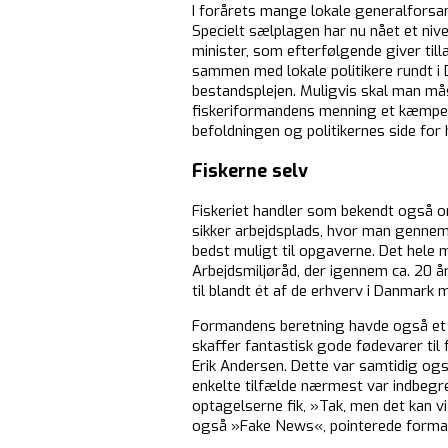
I forårets mange lokale generalforsa
Specielt sælplagen har nu nået et niv
minister, som efterfølgende giver till
sammen med lokale politikere rundt i
bestandsplejen. Muligvis skal man m
fiskeriformandens menning et kæmpepr
befoldningen og politikernes side for 
Fiskerne selv
Fiskeriet handler som bekendt også o
sikker arbejdsplads, hvor man gennem
bedst muligt til opgaverne. Det hele
Arbejdsmiljøråd, der igennem ca. 20 år
til blandt ét af de erhverv i Danmark 
Formandens beretning havde også et sku
skaffer fantastisk gode fødevarer til
Erik Andersen. Dette var samtidig ogs
enkelte tilfælde nærmest var indbeg
optagelserne fik, »Tak, men det kan vi
også »Fake News«, pointerede formand