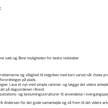
:
erne væk og åbne muligheden for bedre redskaber
blemerne og villighed til indgriben med kort varsel når choke 
lforordningen på plads
egler. Lave et nyt med simple rammer, og lægge det videre arbejde
ralt på dagsordenen i Brexit
sultations- og beslutningsstrukturer til anvendelse i overgangspe
Erik Andersen for det gode samarbejde og så frem til det videre arb