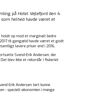
ing på Hotel Vejlefjord den 4.
7 som helhed havde været et
ri holdt op mod et marginalt bedre
s 2017 til gengæld havde været et godt
entligt lavere priser end i 2016.
ortsatte Svend-Erik Andersen, der
et blev ikke et rekordår i fiskeriet
vend-Erik Andersen tørt kunne
Men - specielt økonomien i mange