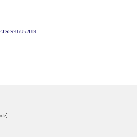
e-steder-07052018
nde)