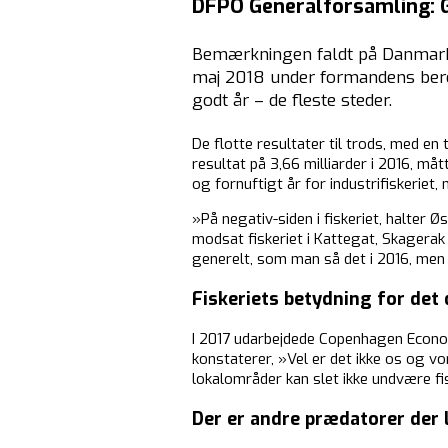
DFPO Generalforsamling: Go
Bemærkningen faldt på Danmarks 
maj 2018 under formandens bere
godt år – de fleste steder.
De flotte resultater til trods, med en
resultat på 3,66 milliarder i 2016, m
og fornuftigt år for industrifiskerie
»På negativ-siden i fiskeriet, halter
modsat fiskeriet i Kattegat, Skagerak 
generelt, som man så det i 2016, men
Fiskeriets betydning for de
I 2017 udarbejdede Copenhagen Econo
konstaterer, »Vel er det ikke os og 
lokalområder kan slet ikke undvære fi
Der er andre prædatorer der l