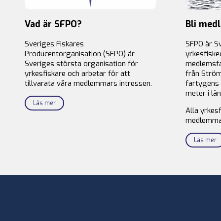
Vad är SFPO?
Bli med
Sveriges Fiskares
SFPO är S
Producentorganisation (SFPO) är
yrkesfiske
Sveriges största organisation för
medlemsfa
yrkesfiskare och arbetar för att
från Ström
tillvarata våra medlemmars intressen.
fartygens 
meter i län
Läs mer
Alla yrkes
medlemma
Läs mer