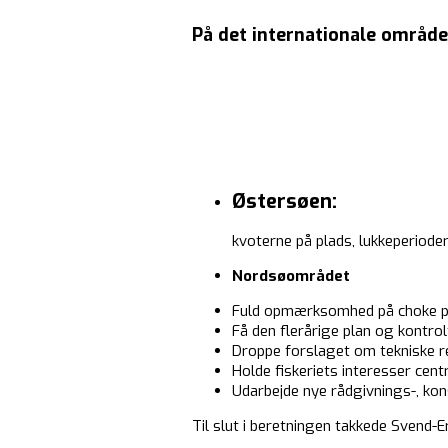
På det internationale område
Østersøen:
kvoterne på plads, lukkeperiod
Nordsøområdet
Fuld opmærksomhed på choke pro
Få den flerårige plan og kontro
Droppe forslaget om tekniske r
Holde fiskeriets interesser cent
Udarbejde nye rådgivnings-, kon
Til slut i beretningen takkede Svend-