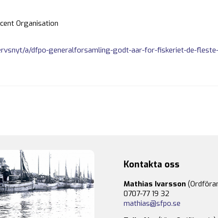
ucent Organisation
ervsnyt/a/dfpo-generalforsamling-godt-aar-for-fiskeriet-de-flest
Kontakta oss
Mathias Ivarsson
(Ordföra
0707-77 19 32
mathias@sfpo.se