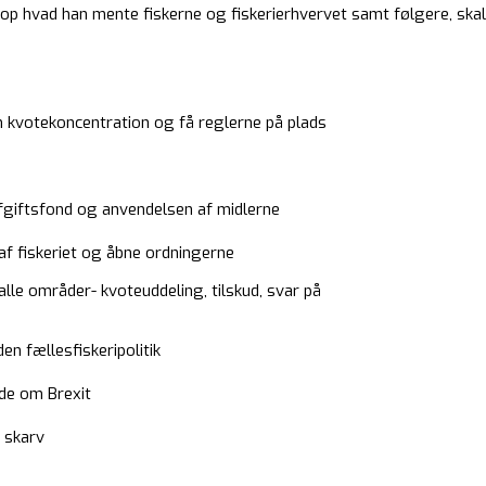
 op hvad han mente fiskerne og fiskerierhvervet samt følgere, sk
kvotekoncentration og få reglerne på plads
fgiftsfond og anvendelsen af midlerne
af fiskeriet og åbne ordningerne
lle områder- kvoteuddeling, tilskud, svar på
en fællesfiskeripolitik
de om Brexit
 skarv