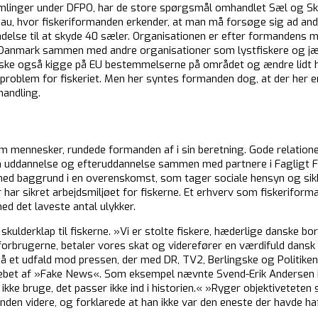
mlinger under DFPO, har de store spørgsmål omhandlet Sæl og Ska
eau, hvor fiskeriformanden erkender, at man må forsøge sig ad andre
adelse til at skyde 40 sæler. Organisationen er efter formandens me
 Danmark sammen med andre organisationer som lystfiskere og jæg
åske også kigge på EU bestemmelserne på området og ændre lidt h
oblem for fiskeriet. Men her syntes formanden dog, at der her er
handling.
m mennesker, rundede formanden af i sin beretning. Gode relation
 uddannelse og efteruddannelse sammen med partnere i Fagligt Fæ
 med baggrund i en overenskomst, som tager sociale hensyn og si
 har sikret arbejdsmiljøet for fiskerne. Et erhverv som fiskeriform
med det laveste antal ulykker.
lderklap til fiskerne. »Vi er stolte fiskere, hæderlige danske borg
 forbrugerne, betaler vores skat og viderefører en værdifuld dansk
å et udfald mod pressen, der med DR, TV2, Berlingske og Politiken
rebet af »Fake News«. Som eksempel nævnte Svend-Erik Andersen i
 ikke bruge, det passer ikke ind i historien.« »Ryger objektivetete
en videre, og forklarede at han ikke var den eneste der havde ha