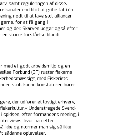
rv, samt reguleringen af disse.
 kanaler end blot at gribe fat i én
ning nødt til at lave sæl-alliancer
erne, for at få gang i
er og der. Skarven udgør også efter
 en større forståelse blandt
er med et godt arbejdsmiljø og en
lles Forbund (3F) ruster fiskerne
kkerhedsmæssigt, med Fiskeriets
anden stolt kunne konstaterer, hører
ere, der udfører et lovligt erhverv,
 fiskerkultur.« Understregede Svend-
 i spidsen, efter formandens mening, i
nterviews, hvor han efter
n så ikke og nærmer man sig så ikke
ft sådanne oplevelser.