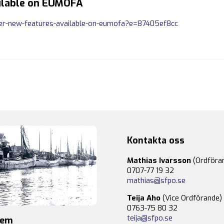
ailable on EUMOFA
ver-new-features-available-on-eumofa?e=87405ef8cc
Kontakta oss
Mathias Ivarsson
(Ordföra
0707-77 19 32
mathias@sfpo.se
Teija Aho
(Vice Ordförande)
0763-75 80 32
teija@sfpo.se
lem