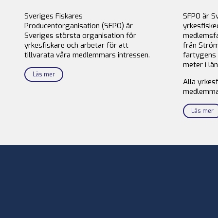
Sveriges Fiskares
SFPO är S
Producentorganisation (SFPO) är
yrkesfiske
Sveriges största organisation för
medlemsfa
yrkesfiskare och arbetar för att
från Ström
tillvarata våra medlemmars intressen.
fartygens 
meter i län
Läs mer
Alla yrkes
medlemma
Läs mer