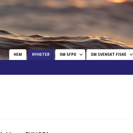
HEM
NYHETER
OM SFPO
OM SVENSKT FISKE