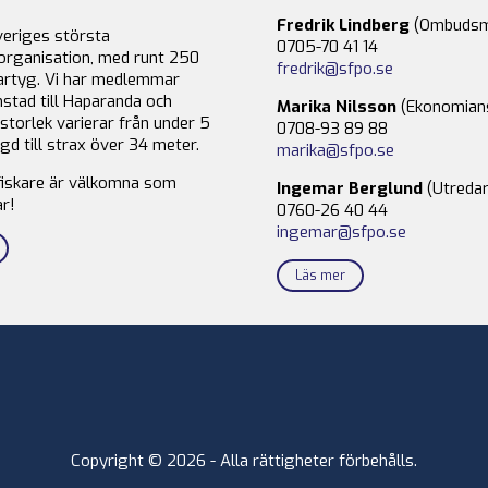
Fredrik Lindberg
(Ombudsm
veriges största
0705-70 41 14
organisation, med runt 250
fredrik@sfpo.se
rtyg. Vi har medlemmar
stad till Haparanda och
Marika Nilsson
(Ekonomian
storlek varierar från under 5
0708-93 89 88
gd till strax över 34 meter.
marika@sfpo.se
fiskare är välkomna som
Ingemar Berglund
(Utredar
r!
0760-26 40 44
ingemar@sfpo.se
Läs mer
Copyright © 2026 - Alla rättigheter förbehålls.