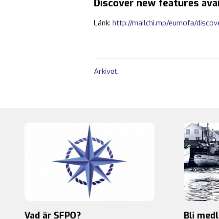
Discover new features av
Länk:
http://mailchi.mp/eumofa/disco
Arkivet
.
Vad är SFPO?
Bli med