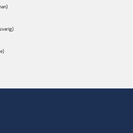
an)
svarig)
e)