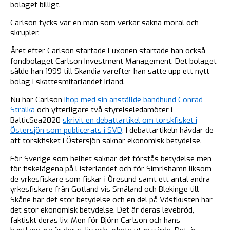
bolaget billigt.
Carlson tycks var en man som verkar sakna moral och
skrupler.
Året efter Carlson startade Luxonen startade han också
fondbolaget Carlson Investment Management. Det bolaget
sålde han 1999 till Skandia varefter han satte upp ett nytt
bolag i skattesmitarlandet Irland.
Nu har Carlson
ihop med sin anställde bandhund Conrad
Stralka
och ytterligare två styrelseledamöter i
BalticSea2020
skrivit en debattartikel om torskfisket i
Östersjön som publicerats i SVD
. I debattartikeln hävdar de
att torskfisket i Östersjön saknar ekonomisk betydelse.
För Sverige som helhet saknar det förstås betydelse men
för fiskelägena på Listerlandet och för Simrishamn liksom
de yrkesfiskare som fiskar i Öresund samt ett antal andra
yrkesfiskare från Gotland vis Småland och Blekinge till
Skåne har det stor betydelse och en del på Västkusten har
det stor ekonomisk betydelse. Det är deras levebröd,
faktiskt deras liv. Men för Björn Carlson och hans