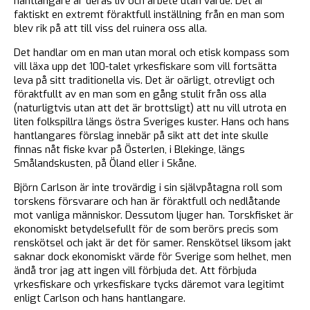
hantlangare är deras liv och arbete utan värde. Det är
faktiskt en extremt föraktfull inställning från en man som
blev rik på att till viss del ruinera oss alla.
Det handlar om en man utan moral och etisk kompass som
vill läxa upp det 100-talet yrkesfiskare som vill fortsätta
leva på sitt traditionella vis. Det är oärligt, otrevligt och
föraktfullt av en man som en gång stulit från oss alla
(naturligtvis utan att det är brottsligt) att nu vill utrota en
liten folkspillra längs östra Sveriges kuster. Hans och hans
hantlangares förslag innebär på sikt att det inte skulle
finnas nåt fiske kvar på Österlen, i Blekinge, längs
Smålandskusten, på Öland eller i Skåne.
Björn Carlson är inte trovärdig i sin självpåtagna roll som
torskens försvarare och han är föraktfull och nedlåtande
mot vanliga människor. Dessutom ljuger han. Torskfisket är
ekonomiskt betydelsefullt för de som berörs precis som
renskötsel och jakt är det för samer. Renskötsel liksom jakt
saknar dock ekonomiskt värde för Sverige som helhet, men
ändå tror jag att ingen vill förbjuda det. Att förbjuda
yrkesfiskare och yrkesfiskare tycks däremot vara legitimt
enligt Carlson och hans hantlangare.