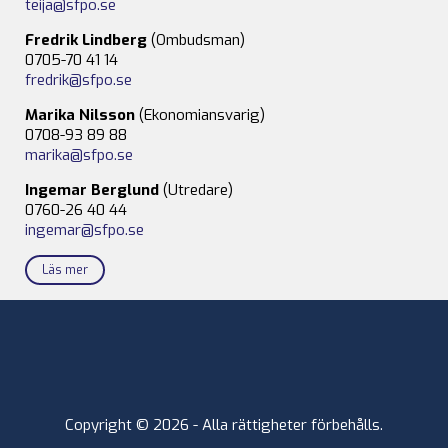
teija@sfpo.se
Fredrik Lindberg
(Ombudsman)
0705-70 41 14
fredrik@sfpo.se
Marika Nilsson
(Ekonomiansvarig)
0708-93 89 88
marika@sfpo.se
Ingemar Berglund
(Utredare)
0760-26 40 44
ingemar@sfpo.se
Läs mer
Copyright © 2026 - Alla rättigheter förbehålls.