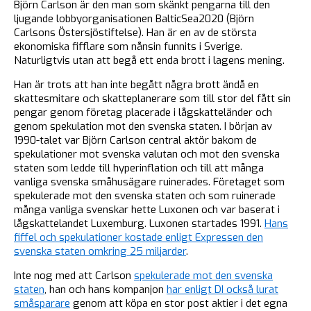
Björn Carlson är den man som skänkt pengarna till den
ljugande lobbyorganisationen BalticSea2020 (Björn
Carlsons Östersjöstiftelse). Han är en av de största
ekonomiska fifflare som nånsin funnits i Sverige.
Naturligtvis utan att begå ett enda brott i lagens mening.
Han är trots att han inte begått några brott ändå en
skattesmitare och skatteplanerare som till stor del fått sin
pengar genom företag placerade i lågskatteländer och
genom spekulation mot den svenska staten. I början av
1990-talet var Björn Carlson central aktör bakom de
spekulationer mot svenska valutan och mot den svenska
staten som ledde till hyperinflation och till att många
vanliga svenska småhusägare ruinerades. Företaget som
spekulerade mot den svenska staten och som ruinerade
många vanliga svenskar hette Luxonen och var baserat i
lågskattelandet Luxemburg. Luxonen startades 1991.
Hans
fiffel och spekulationer kostade enligt Expressen den
svenska staten omkring 25 miljarder
.
Inte nog med att Carlson
spekulerade mot den svenska
staten
, han och hans kompanjon
har enligt DI också lurat
småsparare
genom att köpa en stor post aktier i det egna