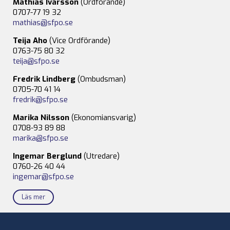
Mathias Ivarsson
(Ordförande)
0707-77 19 32
mathias@sfpo.se
Teija Aho
(Vice Ordförande)
0763-75 80 32
teija@sfpo.se
Fredrik Lindberg
(Ombudsman)
0705-70 41 14
fredrik@sfpo.se
Marika Nilsson
(Ekonomiansvarig)
0708-93 89 88
marika@sfpo.se
Ingemar Berglund
(Utredare)
0760-26 40 44
ingemar@sfpo.se
Läs mer