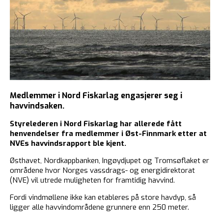
Medlemmer i Nord Fiskarlag engasjerer seg i
havvindsaken.
Styrelederen i Nord Fiskarlag har allerede fått
henvendelser fra medlemmer i Øst-Finnmark etter at
NVEs havvindsrapport ble kjent.
Østhavet, Nordkappbanken, Ingøydjupet og Tromsøflaket er
områdene hvor Norges vassdrags- og energidirektorat
(NVE) vil utrede muligheten for framtidig havvind.
Fordi vindmøllene ikke kan etableres på store havdyp, så
ligger alle havvindområdene grunnere enn 250 meter.