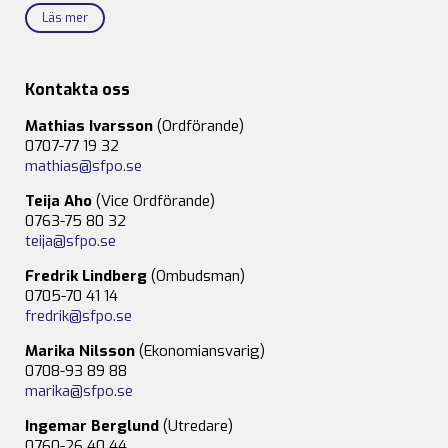
Läs mer
Kontakta oss
Mathias Ivarsson
(Ordförande)
0707-77 19 32
mathias@sfpo.se
Teija Aho
(Vice Ordförande)
0763-75 80 32
teija@sfpo.se
Fredrik Lindberg
(Ombudsman)
0705-70 41 14
fredrik@sfpo.se
Marika Nilsson
(Ekonomiansvarig)
0708-93 89 88
marika@sfpo.se
Ingemar Berglund
(Utredare)
0760-26 40 44