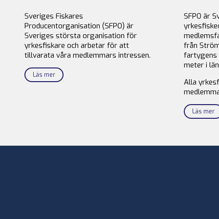
Sveriges Fiskares
SFPO är S
Producentorganisation (SFPO) är
yrkesfiske
Sveriges största organisation för
medlemsfa
yrkesfiskare och arbetar för att
från Ström
tillvarata våra medlemmars intressen.
fartygens 
meter i län
Läs mer
Alla yrkes
medlemma
Läs mer