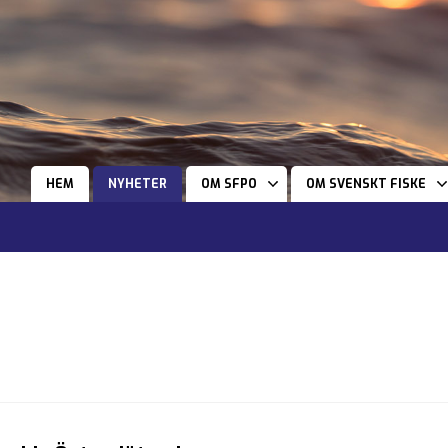
HEM
NYHETER
OM SFPO
OM SVENSKT FISKE