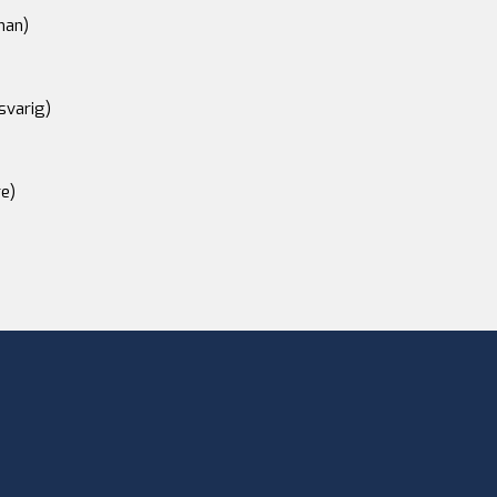
an)
svarig)
e)