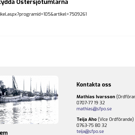
skydda Östersjötumlarna
artikel.aspx?programid=105&artikel=7509261
Kontakta oss
Mathias Ivarsson
(Ordföra
0707-77 19 32
mathias@sfpo.se
Teija Aho
(Vice Ordförande)
0763-75 80 32
teija@sfpo.se
lem