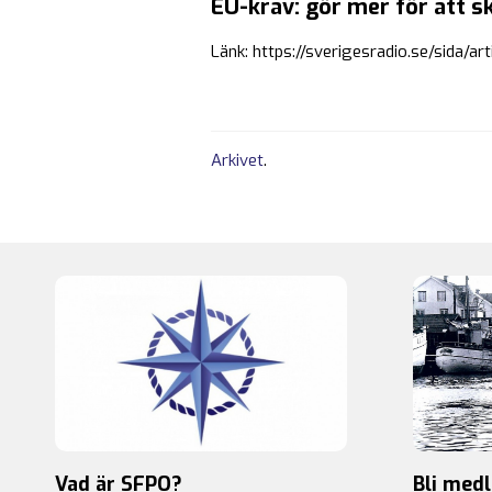
EU-krav: gör mer för att 
Länk: https://sverigesradio.se/sida/
Arkivet
.
Vad är SFPO?
Bli med