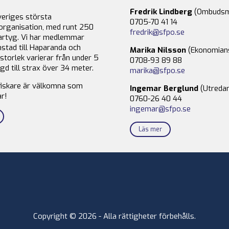
Fredrik Lindberg
(Ombudsm
veriges största
0705-70 41 14
organisation, med runt 250
fredrik@sfpo.se
rtyg. Vi har medlemmar
stad till Haparanda och
Marika Nilsson
(Ekonomian
storlek varierar från under 5
0708-93 89 88
gd till strax över 34 meter.
marika@sfpo.se
fiskare är välkomna som
Ingemar Berglund
(Utredar
r!
0760-26 40 44
ingemar@sfpo.se
Läs mer
Copyright © 2026 - Alla rättigheter förbehålls.