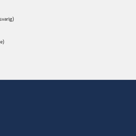
svarig)
e)