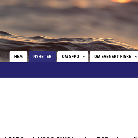
HEM
NYHETER
OM SFPO
OM SVENSKT FISKE