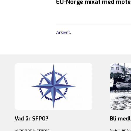
EU-Norge mixat med möte
Arkivet
.
Vad är SFPO?
Bli med
Sveriges Fiskares
SFPO är S