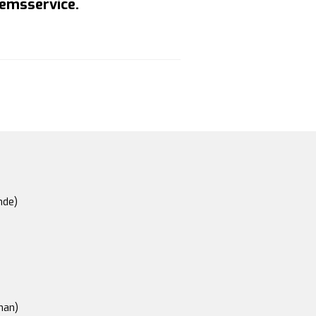
emsservice.
nde)
an)