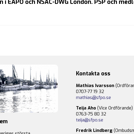
n i EAPO och NSAC-DWG London. PSP och medl
Kontakta oss
Mathias Ivarsson
(Ordföra
0707-77 19 32
mathias@sfpo.se
Teija Aho
(Vice Ordförande)
0763-75 80 32
teija@sfpo.se
lem
Fredrik Lindberg
(Ombudsm
veriges största