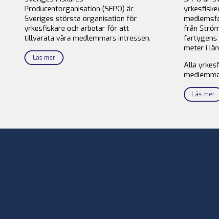
Producentorganisation (SFPO) är
yrkesfiske
Sveriges största organisation för
medlemsfa
yrkesfiskare och arbetar för att
från Ström
tillvarata våra medlemmars intressen.
fartygens 
meter i län
Läs mer
Alla yrkes
medlemma
Läs mer