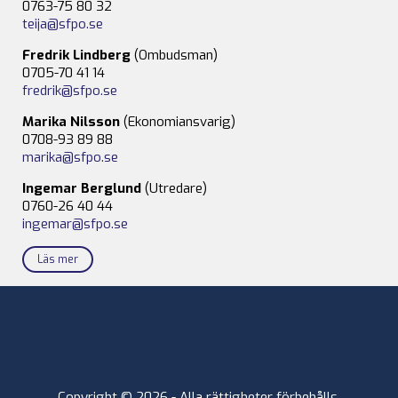
0763-75 80 32
teija@sfpo.se
Fredrik Lindberg
(Ombudsman)
0705-70 41 14
fredrik@sfpo.se
Marika Nilsson
(Ekonomiansvarig)
0708-93 89 88
marika@sfpo.se
Ingemar Berglund
(Utredare)
0760-26 40 44
ingemar@sfpo.se
Läs mer
Copyright © 2026 - Alla rättigheter förbehålls.