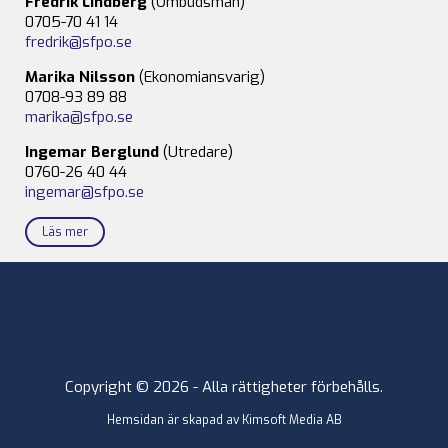
Fredrik Lindberg
(Ombudsman)
0705-70 41 14
fredrik@sfpo.se
Marika Nilsson
(Ekonomiansvarig)
0708-93 89 88
marika@sfpo.se
Ingemar Berglund
(Utredare)
0760-26 40 44
ingemar@sfpo.se
Läs mer
Copyright © 2026 - Alla rättigheter förbehålls.
Hemsidan är skapad av
Kimsoft Media AB