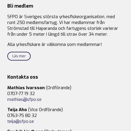
Bli medlem
SFPO är Sveriges största yrkesfiskeorganisation, med
runt 250 medlemsfartyg. Vi har medlemmar från
Strömstad till Haparanda och fartygens storlek varierar
från under 5 meter i längd till strax över 34 meter.
Alla yrkesfiskare är välkomna som medlemmar!
Läs mer
Kontakta oss
Mathias Ivarsson
(Ordförande)
0707-77 19 32
mathias@sfpo.se
Teija Aho
(Vice Ordförande)
0763-75 80 32
teija@sfpo.se