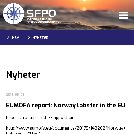
HEM
NYHETER
Nyheter
2019-03-28
EUMOFA report: Norway lobster in the EU
Proce structure in the suppy chain
http://www.eumofa.eu/documents/20178/143262/Norway+
Lobster+_EN.pdf