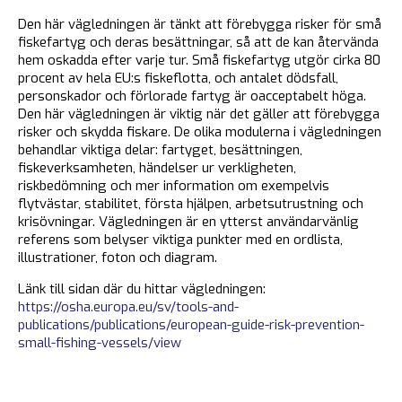
Den här vägledningen är tänkt att förebygga risker för små
fiskefartyg och deras besättningar, så att de kan återvända
hem oskadda efter varje tur. Små fiskefartyg utgör cirka 80
procent av hela EU:s fiskeflotta, och antalet dödsfall,
personskador och förlorade fartyg är oacceptabelt höga.
Den här vägledningen är viktig när det gäller att förebygga
risker och skydda fiskare. De olika modulerna i vägledningen
behandlar viktiga delar: fartyget, besättningen,
fiskeverksamheten, händelser ur verkligheten,
riskbedömning och mer information om exempelvis
flytvästar, stabilitet, första hjälpen, arbetsutrustning och
krisövningar. Vägledningen är en ytterst användarvänlig
referens som belyser viktiga punkter med en ordlista,
illustrationer, foton och diagram.
Länk till sidan där du hittar vägledningen:
https://osha.europa.eu/sv/tools-and-
publications/publications/european-guide-risk-prevention-
small-fishing-vessels/view