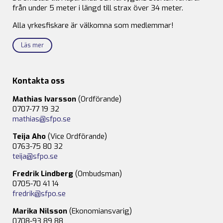
från under 5 meter i längd till strax över 34 meter.
Alla yrkesfiskare är välkomna som medlemmar!
Läs mer
Kontakta oss
Mathias Ivarsson
(Ordförande)
0707-77 19 32
mathias@sfpo.se
Teija Aho
(Vice Ordförande)
0763-75 80 32
teija@sfpo.se
Fredrik Lindberg
(Ombudsman)
0705-70 41 14
fredrik@sfpo.se
Marika Nilsson
(Ekonomiansvarig)
0708-93 89 88