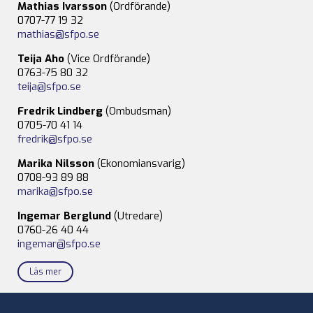
Mathias Ivarsson
(Ordförande)
0707-77 19 32
mathias@sfpo.se
Teija Aho
(Vice Ordförande)
0763-75 80 32
teija@sfpo.se
Fredrik Lindberg
(Ombudsman)
0705-70 41 14
fredrik@sfpo.se
Marika Nilsson
(Ekonomiansvarig)
0708-93 89 88
marika@sfpo.se
Ingemar Berglund
(Utredare)
0760-26 40 44
ingemar@sfpo.se
Läs mer