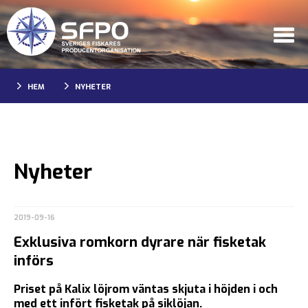
HEM
NYHETER
Nyheter
2019-09-16
Exklusiva romkorn dyrare när fisketak
införs
Priset på Kalix löjrom väntas skjuta i höjden i och
med ett infört fisketak på siklöjan.