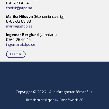
0705-70 41 14
fredrik@sfpo.se
Marika Nilsson
(Ekonomiansvarig)
0708-93 89 88
marika@sfpo.se
Ingemar Berglund
(Utredare)
0760-26 40 44
ingemar@sfpo.se
Läs mer
Copyright © 2026 - Alla rättigheter förbehålls.
Hemsidan är skapad av
Kimsoft Media AB