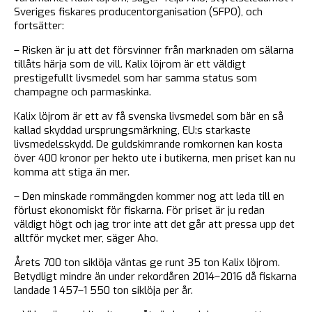
Sveriges fiskares producentorganisation (SFPO), och
fortsätter:
– Risken är ju att det försvinner från marknaden om sälarna
tillåts härja som de vill. Kalix löjrom är ett väldigt
prestigefullt livsmedel som har samma status som
champagne och parmaskinka.
Kalix löjrom är ett av få svenska livsmedel som bär en så
kallad skyddad ursprungsmärkning, EU:s starkaste
livsmedelsskydd. De guldskimrande romkornen kan kosta
över 400 kronor per hekto ute i butikerna, men priset kan nu
komma att stiga än mer.
– Den minskade rommängden kommer nog att leda till en
förlust ekonomiskt för fiskarna. För priset är ju redan
väldigt högt och jag tror inte att det går att pressa upp det
alltför mycket mer, säger Aho.
Årets 700 ton siklöja väntas ge runt 35 ton Kalix löjrom.
Betydligt mindre än under rekordåren 2014–2016 då fiskarna
landade 1 457–1 550 ton siklöja per år.