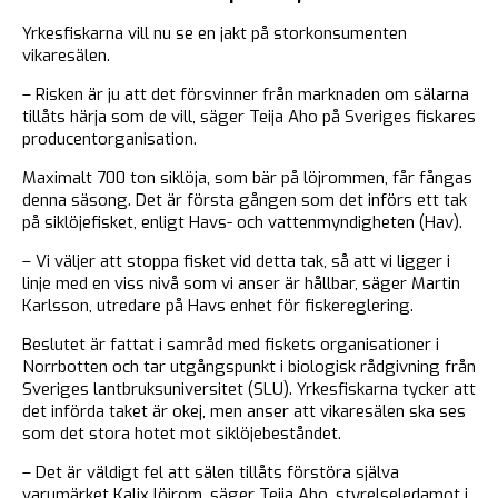
Yrkesfiskarna vill nu se en jakt på storkonsumenten
vikaresälen.
– Risken är ju att det försvinner från marknaden om sälarna
tillåts härja som de vill, säger Teija Aho på Sveriges fiskares
producentorganisation.
Maximalt 700 ton siklöja, som bär på löjrommen, får fångas
denna säsong. Det är första gången som det införs ett tak
på siklöjefisket, enligt Havs- och vattenmyndigheten (Hav).
– Vi väljer att stoppa fisket vid detta tak, så att vi ligger i
linje med en viss nivå som vi anser är hållbar, säger Martin
Karlsson, utredare på Havs enhet för fiskereglering.
Beslutet är fattat i samråd med fiskets organisationer i
Norrbotten och tar utgångspunkt i biologisk rådgivning från
Sveriges lantbruksuniversitet (SLU). Yrkesfiskarna tycker att
det införda taket är okej, men anser att vikaresälen ska ses
som det stora hotet mot siklöjebeståndet.
– Det är väldigt fel att sälen tillåts förstöra själva
varumärket Kalix löjrom, säger Teija Aho, styrelseledamot i