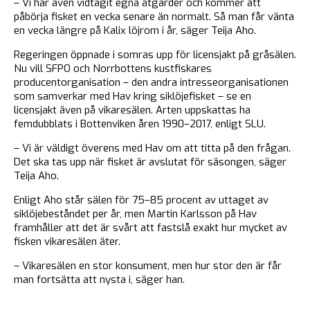
– Vi har även vidtagit egna åtgärder och kommer att
påbörja fisket en vecka senare än normalt. Så man får vänta
en vecka längre på Kalix löjrom i år, säger Teija Aho.
Regeringen öppnade i somras upp för licensjakt på gråsälen.
Nu vill SFPO och Norrbottens kustfiskares
producentorganisation – den andra intresseorganisationen
som samverkar med Hav kring siklöjefisket – se en
licensjakt även på vikaresälen. Arten uppskattas ha
femdubblats i Bottenviken åren 1990–2017, enligt SLU.
– Vi är väldigt överens med Hav om att titta på den frågan.
Det ska tas upp när fisket är avslutat för säsongen, säger
Teija Aho.
Enligt Aho står sälen för 75–85 procent av uttaget av
siklöjebeståndet per år, men Martin Karlsson på Hav
framhåller att det är svårt att fastslå exakt hur mycket av
fisken vikaresälen äter.
– Vikaresälen en stor konsument, men hur stor den är får
man fortsätta att nysta i, säger han.