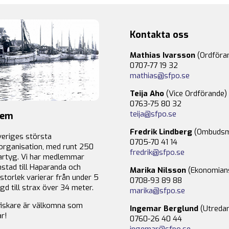
Kontakta oss
Mathias Ivarsson
(Ordföra
0707-77 19 32
mathias@sfpo.se
Teija Aho
(Vice Ordförande)
0763-75 80 32
teija@sfpo.se
lem
Fredrik Lindberg
(Ombudsm
veriges största
0705-70 41 14
organisation, med runt 250
fredrik@sfpo.se
rtyg. Vi har medlemmar
stad till Haparanda och
Marika Nilsson
(Ekonomian
storlek varierar från under 5
0708-93 89 88
gd till strax över 34 meter.
marika@sfpo.se
fiskare är välkomna som
Ingemar Berglund
(Utredar
r!
0760-26 40 44
ingemar@sfpo.se