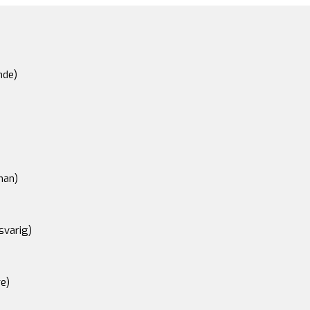
nde)
an)
svarig)
e)