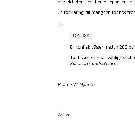
museichefen Jens Peder Jeppesen i e
En förklaring till mängden tonfisk tros
TONFISK
En tonfisk väger mellan 200 och 
Tonfisken simmar väldigt snabbt
Källa: Öresundsakvariet
Källa: SVT Nyheter
Arkivet
.