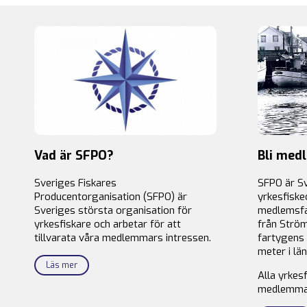
Vad är SFPO?
Bli med
Sveriges Fiskares
SFPO är S
Producentorganisation (SFPO) är
yrkesfiske
Sveriges största organisation för
medlemsfa
yrkesfiskare och arbetar för att
från Ström
tillvarata våra medlemmars intressen.
fartygens 
meter i län
Läs mer
Alla yrkes
medlemma