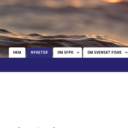
HEM
NYHETER
OM SFPO
OM SVENSKT FISKE