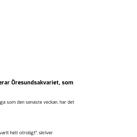
terar Öresundsakvariet, som
ånga som den senaste veckan, har det
arit helt otroligt”, skriver