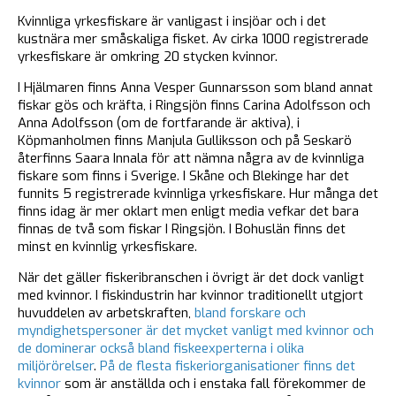
Kvinnliga yrkesfiskare är vanligast i insjöar och i det
kustnära mer småskaliga fisket. Av cirka 1000 registrerade
yrkesfiskare är omkring 20 stycken kvinnor.
I Hjälmaren finns Anna Vesper Gunnarsson som bland annat
fiskar gös och kräfta, i Ringsjön finns Carina Adolfsson och
Anna Adolfsson (om de fortfarande är aktiva), i
Köpmanholmen finns Manjula Gulliksson och på Seskarö
återfinns Saara Innala för att nämna några av de kvinnliga
fiskare som finns i Sverige. I Skåne och Blekinge har det
funnits 5 registrerade kvinnliga yrkesfiskare. Hur många det
finns idag är mer oklart men enligt media vefkar det bara
finnas de två som fiskar I Ringsjön. I Bohuslän finns det
minst en kvinnlig yrkesfiskare.
När det gäller fiskeribranschen i övrigt är det dock vanligt
med kvinnor. I fiskindustrin har kvinnor traditionellt utgjort
huvuddelen av arbetskraften,
bland forskare och
myndighetspersoner är det mycket vanligt med kvinnor och
de dominerar också bland fiskeexperterna i olika
miljörörelser
.
På de flesta fiskeriorganisationer finns det
kvinnor
som är anställda och i enstaka fall förekommer de