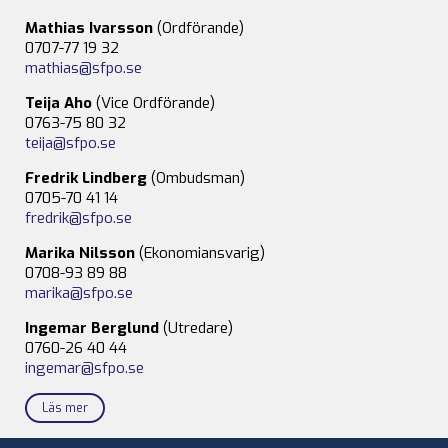
Mathias Ivarsson
(Ordförande)
0707-77 19 32
mathias@sfpo.se
Teija Aho
(Vice Ordförande)
0763-75 80 32
teija@sfpo.se
Fredrik Lindberg
(Ombudsman)
0705-70 41 14
fredrik@sfpo.se
Marika Nilsson
(Ekonomiansvarig)
0708-93 89 88
marika@sfpo.se
Ingemar Berglund
(Utredare)
0760-26 40 44
ingemar@sfpo.se
Läs mer