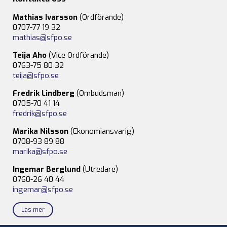
Mathias Ivarsson
(Ordförande)
0707-77 19 32
mathias@sfpo.se
Teija Aho
(Vice Ordförande)
0763-75 80 32
teija@sfpo.se
Fredrik Lindberg
(Ombudsman)
0705-70 41 14
fredrik@sfpo.se
Marika Nilsson
(Ekonomiansvarig)
0708-93 89 88
marika@sfpo.se
Ingemar Berglund
(Utredare)
0760-26 40 44
ingemar@sfpo.se
Läs mer