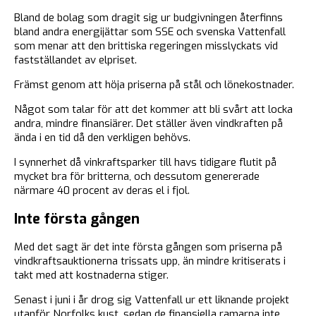
Bland de bolag som dragit sig ur budgivningen återfinns
bland andra energijättar som SSE och svenska Vattenfall
som menar att den brittiska regeringen misslyckats vid
fastställandet av elpriset.
Främst genom att höja priserna på stål och lönekostnader.
Något som talar för att det kommer att bli svårt att locka
andra, mindre finansiärer. Det ställer även vindkraften på
ända i en tid då den verkligen behövs.
I synnerhet då vinkraftsparker till havs tidigare flutit på
mycket bra för britterna, och dessutom genererade
närmare 40 procent av deras el i fjol.
Inte första gången
Med det sagt är det inte första gången som priserna på
vindkraftsauktionerna trissats upp, än mindre kritiserats i
takt med att kostnaderna stiger.
Senast i juni i år drog sig Vattenfall ur ett liknande projekt
utanför Norfolks kust, sedan de finansiella ramarna inte