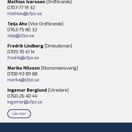
Mathias Ivarsson
(Ordförande)
0707-77 19 32
mathias@sfpo.se
Teija Aho
(Vice Ordförande)
0763-75 80 32
teija@sfpo.se
Fredrik Lindberg
(Ombudsman)
0705-70 41 14
fredrik@sfpo.se
Marika Nilsson
(Ekonomiansvarig)
0708-93 89 88
marika@sfpo.se
Ingemar Berglund
(Utredare)
0760-26 40 44
ingemar@sfpo.se
Läs mer