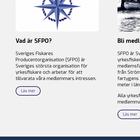
Vad är SFPO?
Bli med
Sveriges Fiskares
SFPO är S
Producentorganisation (SFPO) är
yrkesfiske
Sveriges största organisation för
medlemsfa
yrkesfiskare och arbetar för att
från Ström
tillvarata våra medlemmars intressen.
fartygens 
meter i län
Läs mer
Alla yrkes
medlemma
Läs mer