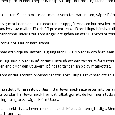
et med garn. Numera beger han sig så långt ner mot Tyskland som h
ära kusten. Sälen plockar det mesta som fastnar i näten, säger Björ
 sig mot i den senaste rapporten är uppgifterna om hur mycket tor
ns kost av mellan 10 och 30 procent torsk. Björn Ulups hänvisar ti
penhamns universitet som säger att gråsälen äter 83 procent tors
törre hot. Det är bara trams.
ed att varje säl sätter i sig ungefär 1370 kilo torsk om året. Men e
i sig sex kilo torsk så är det ju inte så att den tar tre tvåkilostor
en ena pillar den ut levern, på nästa tar den en bit av magköttet.
 som är det största orosmolnet för Björn Ulups. I takt med att säl
men det vill man inte se. Jag hittar levermask i alla arter, inte bara i
lla torskar har levermask från säl, vilket gör att de kommer att dö
ning har gjorts, säger Björn Ulups.
en direkt fisket. Levern rensas ut och köttet är i övrigt ätligt. Me
 att fungera.