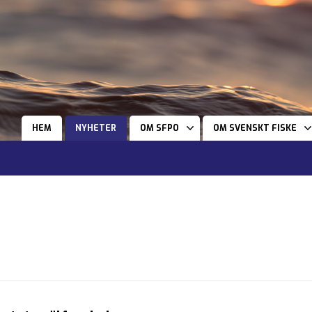
HEM
NYHETER
OM SFPO
OM SVENSKT FISKE