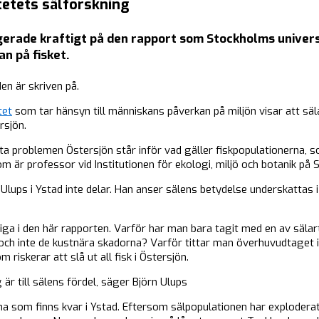
itetets sälforskning
egerade kraftigt på den rapport som Stockholms univers
n på fisket.
en är skriven på.
tet
som tar hänsyn till människans påverkan på miljön visar att säl
rsjön.
ta problemen Östersjön står inför vad gäller fiskpopulationerna, 
är professor vid Institutionen för ekologi, miljö och botanik på 
Ulups i Ystad inte delar. Han anser sälens betydelse underskattas i
tiga i den här rapporten. Varför har man bara tagit med en av säla
och inte de kustnära skadorna? Varför tittar man överhuvudtaget i
riskerar att slå ut all fisk i Östersjön.
 är till sälens fördel, säger Björn Ulups
rna som finns kvar i Ystad. Eftersom sälpopulationen har exploderat