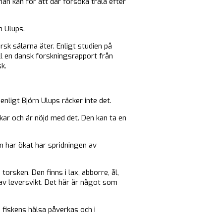
an kan för att där försöka tråla efter
n Ulups.
sk sälarna äter. Enligt studien på
ll en dansk forskningsrapport från
k.
nligt Björn Ulups räcker inte det.
skar och är nöjd med det. Den kan ta en
en har ökat har spridningen av
 torsken. Den finns i lax, abborre, ål,
 av leversvikt. Det här är något som
n fiskens hälsa påverkas och i