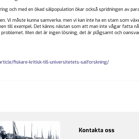
ring och med en ökad sälpopulation ökar också spridningen av para
älen. Vi måste kunna samverka, men vi kan inte ha en stam som växer h
nen till exempel. Det känns nästan som att man inte vågar fatta n
 problemet. Men det är ingen lösning, det är plågsamt och oansvar
icle/fiskare-kritisk-till-universitetets-salforskning/
Kontakta oss