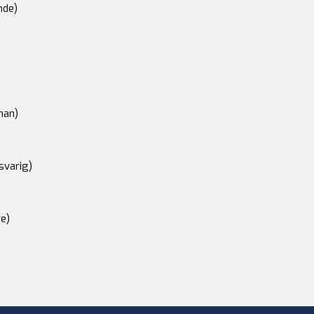
nde)
an)
svarig)
e)