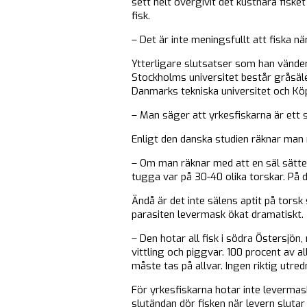
sett helt övergivit det kustnära fisk
fisk.
– Det är inte meningsfullt att fiska n
Ytterligare slutsatser som han vänder
Stockholms universitet består gråsäle
Danmarks tekniska universitet och Kö
– Man säger att yrkesfiskarna är ett s
Enligt den danska studien räknar man m
– Om man räknar med att en säl sätter 
tugga var på 30-40 olika torskar. På d
Ändå är det inte sälens aptit på torsk
parasiten levermask ökat dramatiskt.
– Den hotar all fisk i södra Östersjön, 
vittling och piggvar. 100 procent av a
måste tas på allvar. Ingen riktig utred
För yrkesfiskarna hotar inte levermask
slutändan dör fisken när levern slutar