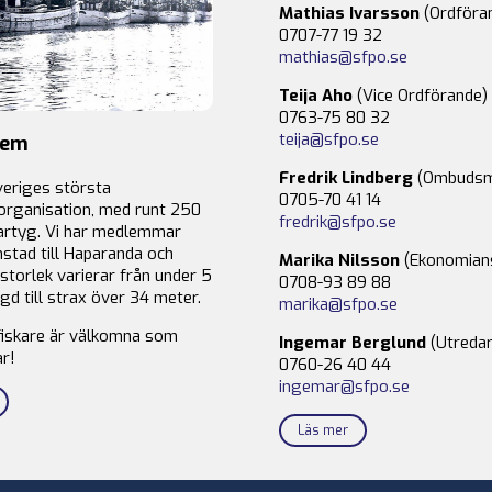
Mathias Ivarsson
(Ordföra
0707-77 19 32
mathias@sfpo.se
Teija Aho
(Vice Ordförande)
0763-75 80 32
teija@sfpo.se
lem
Fredrik Lindberg
(Ombudsm
veriges största
0705-70 41 14
organisation, med runt 250
fredrik@sfpo.se
rtyg. Vi har medlemmar
stad till Haparanda och
Marika Nilsson
(Ekonomian
storlek varierar från under 5
0708-93 89 88
gd till strax över 34 meter.
marika@sfpo.se
fiskare är välkomna som
Ingemar Berglund
(Utredar
r!
0760-26 40 44
ingemar@sfpo.se
Läs mer