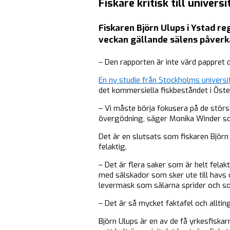
Fiskare kritisk till univers
Fiskaren Björn Ulups i Ystad r
veckan gällande sälens påverka
– Den rapporten är inte värd pappret d
En ny studie från Stockholms universi
det kommersiella fiskbeståndet i Öste
– Vi måste börja fokusera på de störs
övergödning, säger Monika Winder som 
Det är en slutsats som fiskaren Björn 
felaktig.
– Det är flera saker som är helt felak
med sälskador som sker ute till havs 
levermask som sälarna sprider och som 
– Det är så mycket faktafel och allting
Björn Ulups är en av de få yrkesfiska