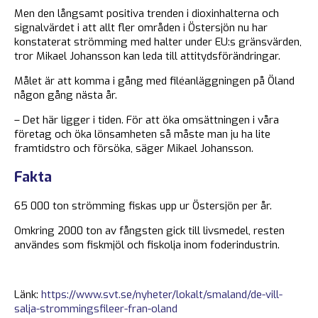
Men den långsamt positiva trenden i dioxinhalterna och
signalvärdet i att allt fler områden i Östersjön nu har
konstaterat strömming med halter under EU:s gränsvärden,
tror Mikael Johansson kan leda till attitydsförändringar.
Målet är att komma i gång med filéanläggningen på Öland
någon gång nästa år.
– Det här ligger i tiden. För att öka omsättningen i våra
företag och öka lönsamheten så måste man ju ha lite
framtidstro och försöka, säger Mikael Johansson.
Fakta
65 000 ton strömming fiskas upp ur Östersjön per år.
Omkring 2000 ton av fångsten gick till livsmedel, resten
användes som fiskmjöl och fiskolja inom foderindustrin.
Länk:
https://www.svt.se/nyheter/lokalt/smaland/de-vill-
salja-strommingsfileer-fran-oland