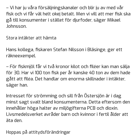
– Vi har ju våra försäljningskanaler och blir ju av med vår
fisk och vi får väl helt okej betalt. Men vi vill att mer fisk ska
gå till konsumenter i stället för djurfoder, säger Mikael
Johnsson.
Stora intäkter att hämta
Hans kollega, fiskaren Stefan Nilsson i Bläsinge, ger ett
räkneexempel.
– För fiskmjöl får vi två kronor kilot och filéer kan man sälja
för 30. Har vi 100 ton fisk per år kanske 40 ton av dem hade
gått att filéa. Det handlar om enorma skillnader i intäkter,
säger han.
Intresset för strömming och sill från Östersjön är i dag
minst sagt svalt bland konsumenterna. Detta eftersom den
innehåller höga halter av miljögifterna PCB och dioxin.
Livsmedelsverket avråder barn och kvinnor i fertil ålder att
äta den.
Hoppas på attitydsförändringar