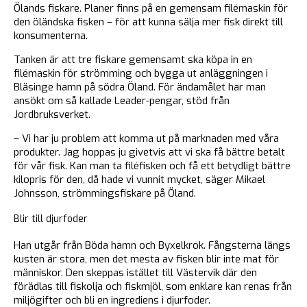
Ölands fiskare. Planer finns på en gemensam filémaskin för
den öländska fisken – för att kunna sälja mer fisk direkt till
konsumenterna.
Tanken är att tre fiskare gemensamt ska köpa in en
filémaskin för strömming och bygga ut anläggningen i
Bläsinge hamn på södra Öland. För ändamålet har man
ansökt om så kallade Leader-pengar, stöd från
Jordbruksverket.
– Vi har ju problem att komma ut på marknaden med våra
produkter. Jag hoppas ju givetvis att vi ska få bättre betalt
för vår fisk. Kan man ta filéfisken och få ett betydligt bättre
kilopris för den, då hade vi vunnit mycket, säger Mikael
Johnsson, strömmingsfiskare på Öland.
Blir till djurfoder
Han utgår från Böda hamn och Byxelkrok. Fångsterna längs
kusten är stora, men det mesta av fisken blir inte mat för
människor. Den skeppas istället till Västervik där den
förädlas till fiskolja och fiskmjöl, som enklare kan renas från
miljögifter och bli en ingrediens i djurfoder.