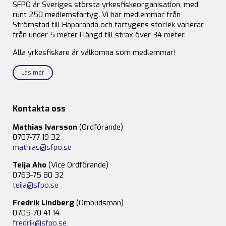
SFPO är Sveriges största yrkesfiskeorganisation, med
runt 250 medlemsfartyg. Vi har medlemmar från
Strömstad till Haparanda och fartygens storlek varierar
från under 5 meter i längd till strax över 34 meter.
Alla yrkesfiskare är välkomna som medlemmar!
Läs mer
Kontakta oss
Mathias Ivarsson
(Ordförande)
0707-77 19 32
mathias@sfpo.se
Teija Aho
(Vice Ordförande)
0763-75 80 32
teija@sfpo.se
Fredrik Lindberg
(Ombudsman)
0705-70 41 14
fredrik@sfpo.se