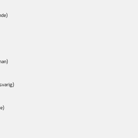
nde)
an)
svarig)
e)