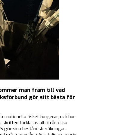
kommer man fram till vad
ksförbund gör sitt bästa för
ternationella fisket fungerar, och hur
kriften förklaras allt ifrån olika
ES gör sina beståndsberäkningar.
ånd mår, säger Åsa Ask, tidigare marin