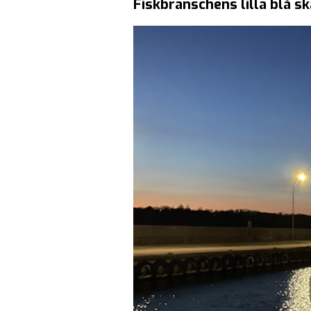
Fiskbranschens lilla blå s