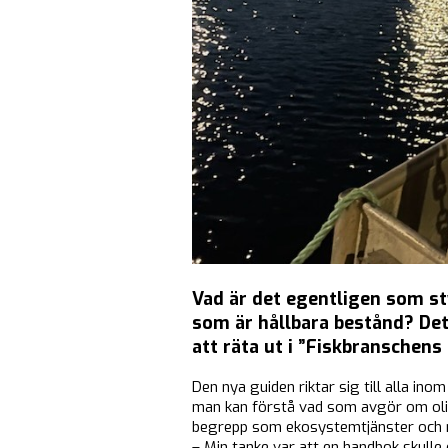
Vad är det egentligen som s
som är hållbara bestånd? Det
att räta ut i ”Fiskbranschens l
Den nya guiden riktar sig till alla in
man kan förstå vad som avgör om olika 
begrepp som ekosystemtjänster och nä
– Min tanke var att en handbok skulle