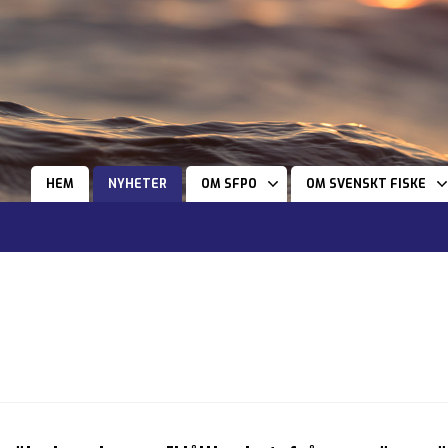
HEM
NYHETER
OM SFPO
OM SVENSKT FISKE