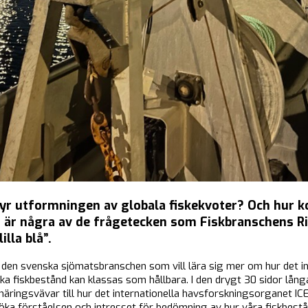
tyr utformningen av globala fiskekvoter? Och hur 
 är några av de frågetecken som Fiskbranschens Ri
illa blå”.
om den svenska sjömatsbranschen som vill lära sig mer om hur det in
fiskbestånd kan klassas som hållbara. I den drygt 30 sidor långa s
ringsvävar till hur det internationella havsforskningsorganet IC
 öka förståelsen och intresset för bedömning av hur våra fiskbest