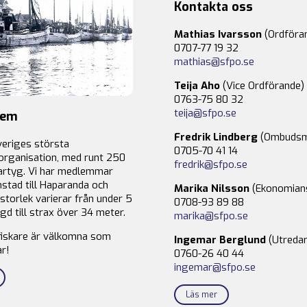
Kontakta oss
Mathias Ivarsson
(Ordföra
0707-77 19 32
mathias@sfpo.se
Teija Aho
(Vice Ordförande)
0763-75 80 32
teija@sfpo.se
lem
Fredrik Lindberg
(Ombudsm
veriges största
0705-70 41 14
organisation, med runt 250
fredrik@sfpo.se
rtyg. Vi har medlemmar
stad till Haparanda och
Marika Nilsson
(Ekonomian
storlek varierar från under 5
0708-93 89 88
gd till strax över 34 meter.
marika@sfpo.se
fiskare är välkomna som
Ingemar Berglund
(Utredar
r!
0760-26 40 44
ingemar@sfpo.se
Läs mer