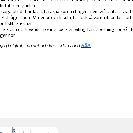
rbetat med guiden.
r säga att det är lätt att räkna korna i hagen men svårt att räkna fi
hetsfrågor inom Marenor och Insula, har också varit inblandad i ar
ör fiskbranschen.
å fisk och ett levande hav inte bara en viktig förutsättning för vår
äger hon.
nglig i digitalt format och kan laddas ned
HÄR!