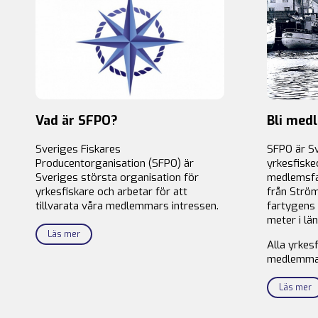
Vad är SFPO?
Bli med
Sveriges Fiskares
SFPO är S
Producentorganisation (SFPO) är
yrkesfiske
Sveriges största organisation för
medlemsfa
yrkesfiskare och arbetar för att
från Ström
tillvarata våra medlemmars intressen.
fartygens 
meter i län
Läs mer
Alla yrkes
medlemma
Läs mer