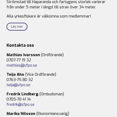
Strömstad till Haparanda och fartygens storlek varierar
från under 5 meter i längd till strax över 34 meter.
Alla yrkesfiskare är välkomna som medlemmar!
Läs mer
Kontakta oss
Mathias Ivarsson
(Ordförande)
0707-77 19 32
mathias@sfpo.se
Teija Aho
(Vice Ordförande)
0763-75 80 32
teija@sfpo.se
Fredrik Lindberg
(Ombudsman)
0705-70 41 14
fredrik@sfpo.se
Marika Nilsson
(Ekonomiansvarig)