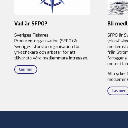
Vad är SFPO?
Bli med
Sveriges Fiskares
SFPO är S
Producentorganisation (SFPO) är
yrkesfiske
Sveriges största organisation för
medlemsfa
yrkesfiskare och arbetar för att
från Ström
tillvarata våra medlemmars intressen.
fartygens 
meter i län
Läs mer
Alla yrkes
medlemma
Läs mer