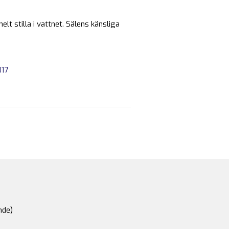
elt stilla i vattnet. Sälens känsliga
017
nde)