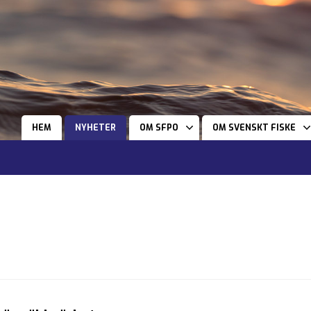
HEM
NYHETER
OM SFPO
OM SVENSKT FISKE