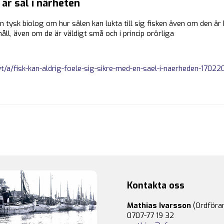
 är säl i närheten
en tysk biolog om hur sälen kan lukta till sig fisken även om den är h
åll, även om de är väldigt små och i princip orörliga
t/a/fisk-kan-aldrig-foele-sig-sikre-med-en-sael-i-naerheden-17022
Kontakta oss
Mathias Ivarsson
(Ordföra
0707-77 19 32