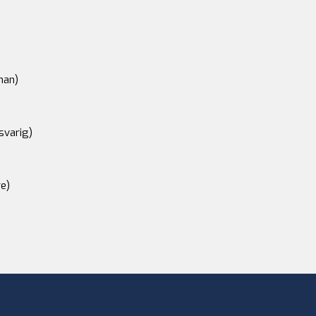
an)
svarig)
e)