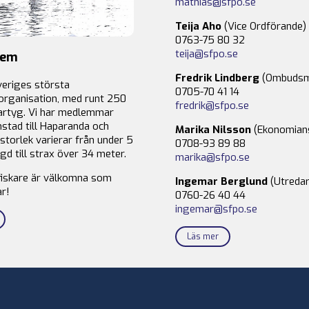
mathias@sfpo.se
Teija Aho
(Vice Ordförande)
0763-75 80 32
teija@sfpo.se
lem
Fredrik Lindberg
(Ombudsm
veriges största
0705-70 41 14
organisation, med runt 250
fredrik@sfpo.se
rtyg. Vi har medlemmar
stad till Haparanda och
Marika Nilsson
(Ekonomian
storlek varierar från under 5
0708-93 89 88
gd till strax över 34 meter.
marika@sfpo.se
fiskare är välkomna som
Ingemar Berglund
(Utredar
r!
0760-26 40 44
ingemar@sfpo.se
Läs mer